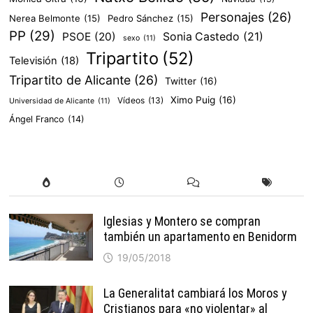
Personajes
(26)
Nerea Belmonte
(15)
Pedro Sánchez
(15)
PP
(29)
PSOE
(20)
Sonia Castedo
(21)
sexo
(11)
Tripartito
(52)
Televisión
(18)
Tripartito de Alicante
(26)
Twitter
(16)
Ximo Puig
(16)
Vídeos
(13)
Universidad de Alicante
(11)
Ángel Franco
(14)
Iglesias y Montero se compran
también un apartamento en Benidorm
19/05/2018
La Generalitat cambiará los Moros y
Cristianos para «no violentar» al