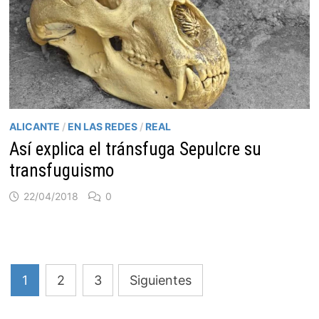
ALICANTE
/
EN LAS REDES
/
REAL
Así explica el tránsfuga Sepulcre su
transfuguismo
22/04/2018
0
Paginación
1
2
3
Siguientes
de