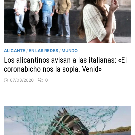
ALICANTE
/
EN LAS REDES
/
MUNDO
Los alicantinos avisan a las italianas: «El
coronabicho nos la sopla. Venid»
07/03/2020
0