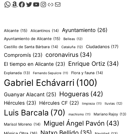
entradas
Canal de Whatsapp de Viscalacant
Comprar en Amazon
Facebook de Viscalacant
Twitter de Viscalacant
Canal de Youtube de Viscalacant
Instagram de Viscalacant
Viscalacant en Polkaverse
Correo electrónico
Ayuntamiento
(26)
Alicante
(15)
Alicantinos
(14)
Ayuntamiento de Alicante
(15)
Belleas
(12)
Ciudadanos
(17)
Castillo de Santa Bárbara
(14)
Cataluña
(12)
coronavirus
(34)
Compromís
(23)
Enrique Ortiz
(34)
El tiempo en Alicante
(23)
Explanada
(13)
Flora y fauna
(14)
Fernando Sepulcre
(11)
Gabriel Echávarri
(100)
Hogueras
(42)
Guanyar Alacant
(25)
Hércules
(23)
Hércules CF
(22)
lluvias
(12)
limpieza
(11)
Luis Barcala
(70)
Mariano Rajoy
(13)
machismo
(11)
Miguel Ángel Pavón
(43)
Marisol Moreno
(14)
Natxo Bellido
(35)
Mònica Oltra
(16)
Navidad
(13)