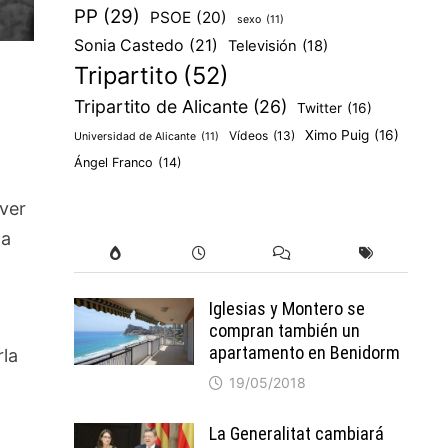
PP
(29)
PSOE
(20)
sexo
(11)
Sonia Castedo
(21)
Televisión
(18)
Tripartito
(52)
Tripartito de Alicante
(26)
Twitter
(16)
Ximo Puig
(16)
Vídeos
(13)
Universidad de Alicante
(11)
Ángel Franco
(14)
ver
la
Iglesias y Montero se
compran también un
apartamento en Benidorm
rla
19/05/2018
La Generalitat cambiará