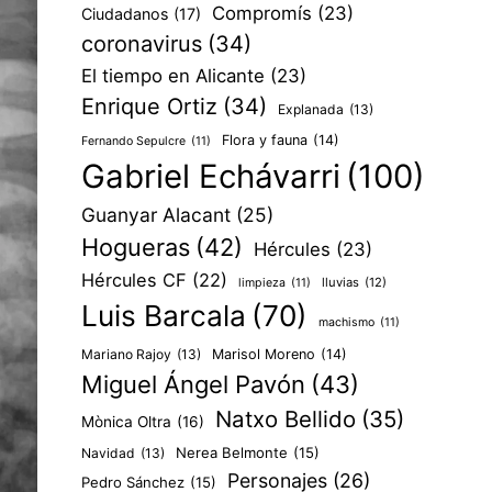
Compromís
(23)
Ciudadanos
(17)
coronavirus
(34)
El tiempo en Alicante
(23)
Enrique Ortiz
(34)
Explanada
(13)
Flora y fauna
(14)
Fernando Sepulcre
(11)
Gabriel Echávarri
(100)
Guanyar Alacant
(25)
Hogueras
(42)
Hércules
(23)
Hércules CF
(22)
lluvias
(12)
limpieza
(11)
Luis Barcala
(70)
machismo
(11)
Mariano Rajoy
(13)
Marisol Moreno
(14)
Miguel Ángel Pavón
(43)
Natxo Bellido
(35)
Mònica Oltra
(16)
Nerea Belmonte
(15)
Navidad
(13)
Personajes
(26)
Pedro Sánchez
(15)