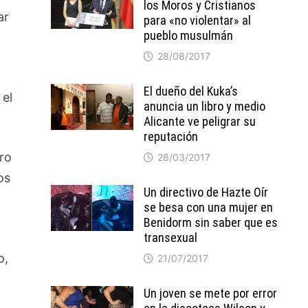
los Moros y Cristianos
ar
para «no violentar» al
pueblo musulmán
28/08/2017
El dueño del Kuka’s
 el
anuncia un libro y medio
Alicante ve peligrar su
reputación
Pro
28/03/2017
os
Un directivo de Hazte Oír
se besa con una mujer en
Benidorm sin saber que es
transexual
a
o,
21/07/2017
Un joven se mete por error