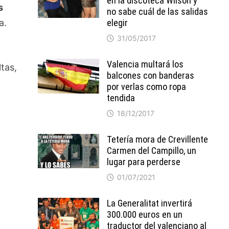
en la discoteca Wilson y
s
no sabe cuál de las salidas
elegir
a.
31/05/2017
Valencia multará los
tas,
balcones con banderas
por verlas como ropa
tendida
18/12/2017
Tetería mora de Crevillente
Carmen del Campillo, un
lugar para perderse
01/07/2021
La Generalitat invertirá
300.000 euros en un
traductor del valenciano al