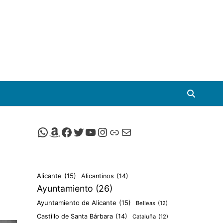
Canal de Whatsapp de Viscalacant
Comprar en Amazon
Facebook de Viscalacant
Twitter de Viscalacant
Canal de Youtube de Viscalacant
Instagram de Viscalacant
Viscalacant en Polkaverse
Correo electrónico
Alicante
(15)
Alicantinos
(14)
Ayuntamiento
(26)
Ayuntamiento de Alicante
(15)
Belleas
(12)
Castillo de Santa Bárbara
(14)
Cataluña
(12)