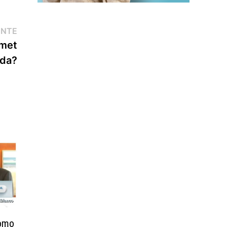
Entrada
ENTE
siguiente:
rmet
ada?
como