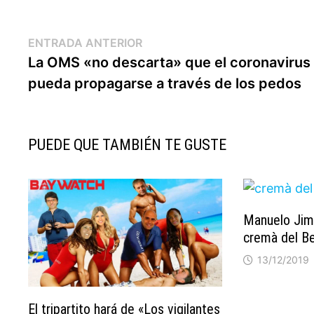
Navegación
Entrada
ENTRADA ANTERIOR
anterior:
La OMS «no descarta» que el coronavirus
de
pueda propagarse a través de los pedos
entradas
PUEDE QUE TAMBIÉN TE GUSTE
Manuelo Jim
cremà del Be
13/12/2019
El tripartito hará de «Los vigilantes