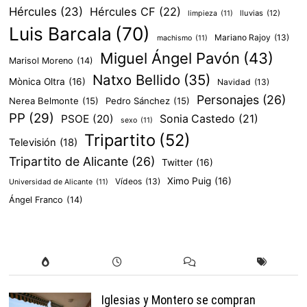
Hércules
(23)
Hércules CF
(22)
lluvias
(12)
limpieza
(11)
Luis Barcala
(70)
Mariano Rajoy
(13)
machismo
(11)
Miguel Ángel Pavón
(43)
Marisol Moreno
(14)
Natxo Bellido
(35)
Mònica Oltra
(16)
Navidad
(13)
Personajes
(26)
Nerea Belmonte
(15)
Pedro Sánchez
(15)
PP
(29)
PSOE
(20)
Sonia Castedo
(21)
sexo
(11)
Tripartito
(52)
Televisión
(18)
Tripartito de Alicante
(26)
Twitter
(16)
Ximo Puig
(16)
Vídeos
(13)
Universidad de Alicante
(11)
Ángel Franco
(14)
Iglesias y Montero se compran