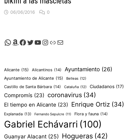
bikini a las mascletás
06/06/2016
0
Canal de Whatsapp de Viscalacant
Comprar en Amazon
Facebook de Viscalacant
Twitter de Viscalacant
Canal de Youtube de Viscalacant
Instagram de Viscalacant
Viscalacant en Polkaverse
Correo electrónico
Ayuntamiento
(26)
Alicante
(15)
Alicantinos
(14)
Ayuntamiento de Alicante
(15)
Belleas
(12)
Ciudadanos
(17)
Castillo de Santa Bárbara
(14)
Cataluña
(12)
coronavirus
(34)
Compromís
(23)
Enrique Ortiz
(34)
El tiempo en Alicante
(23)
Explanada
(13)
Flora y fauna
(14)
Fernando Sepulcre
(11)
Gabriel Echávarri
(100)
Hogueras
(42)
Guanyar Alacant
(25)