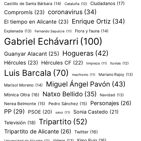
Ciudadanos
(17)
Castillo de Santa Bárbara
(14)
Cataluña
(12)
coronavirus
(34)
Compromís
(23)
Enrique Ortiz
(34)
El tiempo en Alicante
(23)
Explanada
(13)
Flora y fauna
(14)
Fernando Sepulcre
(11)
Gabriel Echávarri
(100)
Hogueras
(42)
Guanyar Alacant
(25)
Hércules
(23)
Hércules CF
(22)
lluvias
(12)
limpieza
(11)
Luis Barcala
(70)
Mariano Rajoy
(13)
machismo
(11)
Miguel Ángel Pavón
(43)
Marisol Moreno
(14)
Natxo Bellido
(35)
Mònica Oltra
(16)
Navidad
(13)
Personajes
(26)
Nerea Belmonte
(15)
Pedro Sánchez
(15)
PP
(29)
PSOE
(20)
Sonia Castedo
(21)
sexo
(11)
Tripartito
(52)
Televisión
(18)
Tripartito de Alicante
(26)
Twitter
(16)
Ximo Puig
(16)
Vídeos
(13)
Universidad de Alicante
(11)