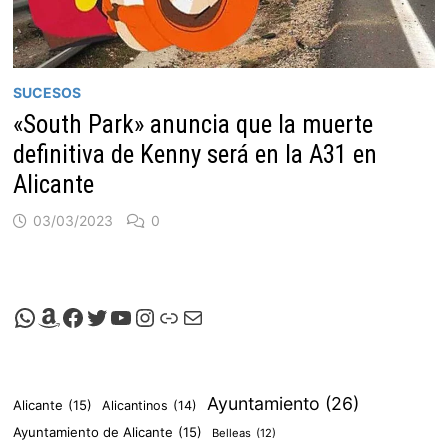
SUCESOS
«South Park» anuncia que la muerte
definitiva de Kenny será en la A31 en
Alicante
03/03/2023
0
Canal de Whatsapp de Viscalacant
Comprar en Amazon
Facebook de Viscalacant
Twitter de Viscalacant
Canal de Youtube de Viscalacant
Instagram de Viscalacant
Viscalacant en Polkaverse
Correo electrónico
Ayuntamiento
(26)
Alicante
(15)
Alicantinos
(14)
Ayuntamiento de Alicante
(15)
Belleas
(12)