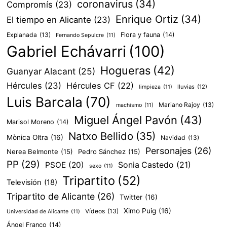
coronavirus
(34)
Compromís
(23)
Enrique Ortiz
(34)
El tiempo en Alicante
(23)
Explanada
(13)
Flora y fauna
(14)
Fernando Sepulcre
(11)
Gabriel Echávarri
(100)
Hogueras
(42)
Guanyar Alacant
(25)
Hércules
(23)
Hércules CF
(22)
lluvias
(12)
limpieza
(11)
Luis Barcala
(70)
Mariano Rajoy
(13)
machismo
(11)
Miguel Ángel Pavón
(43)
Marisol Moreno
(14)
Natxo Bellido
(35)
Mònica Oltra
(16)
Navidad
(13)
Personajes
(26)
Nerea Belmonte
(15)
Pedro Sánchez
(15)
PP
(29)
PSOE
(20)
Sonia Castedo
(21)
sexo
(11)
Tripartito
(52)
Televisión
(18)
Tripartito de Alicante
(26)
Twitter
(16)
Ximo Puig
(16)
Vídeos
(13)
Universidad de Alicante
(11)
Ángel Franco
(14)