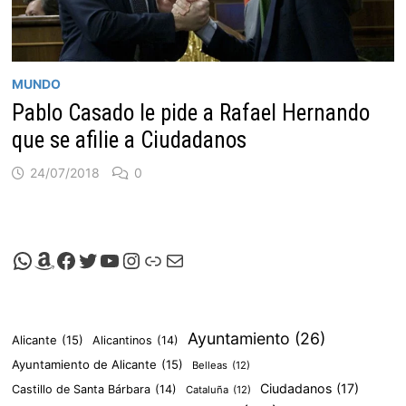
MUNDO
Pablo Casado le pide a Rafael Hernando
que se afilie a Ciudadanos
24/07/2018
0
Canal de Whatsapp de Viscalacant
Comprar en Amazon
Facebook de Viscalacant
Twitter de Viscalacant
Canal de Youtube de Viscalacant
Instagram de Viscalacant
Viscalacant en Polkaverse
Correo electrónico
Ayuntamiento
(26)
Alicante
(15)
Alicantinos
(14)
Ayuntamiento de Alicante
(15)
Belleas
(12)
Ciudadanos
(17)
Castillo de Santa Bárbara
(14)
Cataluña
(12)