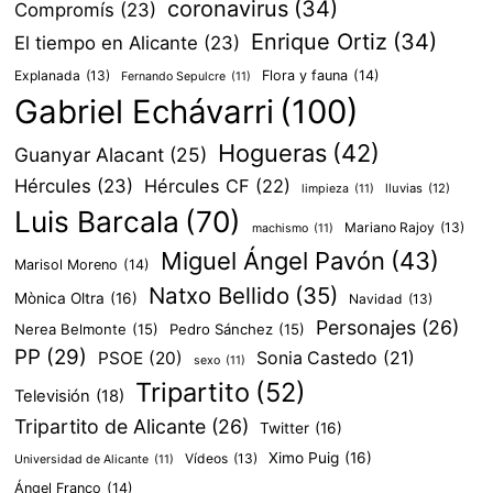
coronavirus
(34)
Compromís
(23)
Enrique Ortiz
(34)
El tiempo en Alicante
(23)
Explanada
(13)
Flora y fauna
(14)
Fernando Sepulcre
(11)
Gabriel Echávarri
(100)
Hogueras
(42)
Guanyar Alacant
(25)
Hércules
(23)
Hércules CF
(22)
lluvias
(12)
limpieza
(11)
Luis Barcala
(70)
Mariano Rajoy
(13)
machismo
(11)
Miguel Ángel Pavón
(43)
Marisol Moreno
(14)
Natxo Bellido
(35)
Mònica Oltra
(16)
Navidad
(13)
Personajes
(26)
Nerea Belmonte
(15)
Pedro Sánchez
(15)
PP
(29)
PSOE
(20)
Sonia Castedo
(21)
sexo
(11)
Tripartito
(52)
Televisión
(18)
Tripartito de Alicante
(26)
Twitter
(16)
Ximo Puig
(16)
Vídeos
(13)
Universidad de Alicante
(11)
Ángel Franco
(14)