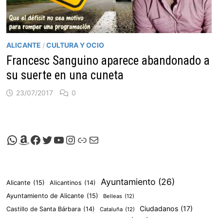
ALICANTE
/
CULTURA Y OCIO
Francesc Sanguino aparece abandonado a
su suerte en una cuneta
23/07/2017
0
Canal de Whatsapp de Viscalacant
Comprar en Amazon
Facebook de Viscalacant
Twitter de Viscalacant
Canal de Youtube de Viscalacant
Instagram de Viscalacant
Viscalacant en Polkaverse
Correo electrónico
Ayuntamiento
(26)
Alicante
(15)
Alicantinos
(14)
Ayuntamiento de Alicante
(15)
Belleas
(12)
Ciudadanos
(17)
Castillo de Santa Bárbara
(14)
Cataluña
(12)