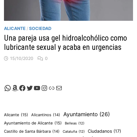
ALICANTE
/
SOCIEDAD
Una pareja usa gel hidroalcohólico como
lubricante sexual y acaba en urgencias
15/10/2020
0
Canal de Whatsapp de Viscalacant
Comprar en Amazon
Facebook de Viscalacant
Twitter de Viscalacant
Canal de Youtube de Viscalacant
Instagram de Viscalacant
Viscalacant en Polkaverse
Correo electrónico
Ayuntamiento
(26)
Alicante
(15)
Alicantinos
(14)
Ayuntamiento de Alicante
(15)
Belleas
(12)
Ciudadanos
(17)
Castillo de Santa Bárbara
(14)
Cataluña
(12)