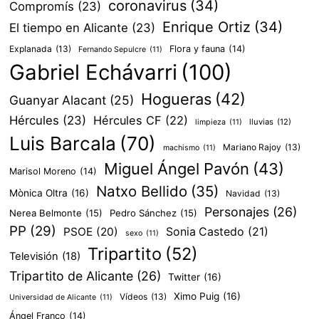
coronavirus
(34)
Compromís
(23)
Enrique Ortiz
(34)
El tiempo en Alicante
(23)
Explanada
(13)
Flora y fauna
(14)
Fernando Sepulcre
(11)
Gabriel Echávarri
(100)
Hogueras
(42)
Guanyar Alacant
(25)
Hércules
(23)
Hércules CF
(22)
lluvias
(12)
limpieza
(11)
Luis Barcala
(70)
Mariano Rajoy
(13)
machismo
(11)
Miguel Ángel Pavón
(43)
Marisol Moreno
(14)
Natxo Bellido
(35)
Mònica Oltra
(16)
Navidad
(13)
Personajes
(26)
Nerea Belmonte
(15)
Pedro Sánchez
(15)
PP
(29)
PSOE
(20)
Sonia Castedo
(21)
sexo
(11)
Tripartito
(52)
Televisión
(18)
Tripartito de Alicante
(26)
Twitter
(16)
Ximo Puig
(16)
Vídeos
(13)
Universidad de Alicante
(11)
Ángel Franco
(14)