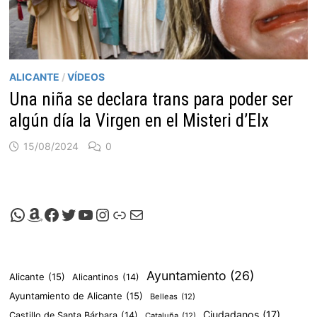
ALICANTE
/
VÍDEOS
Una niña se declara trans para poder ser
algún día la Virgen en el Misteri d’Elx
15/08/2024
0
Canal de Whatsapp de Viscalacant
Comprar en Amazon
Facebook de Viscalacant
Twitter de Viscalacant
Canal de Youtube de Viscalacant
Instagram de Viscalacant
Viscalacant en Polkaverse
Correo electrónico
Ayuntamiento
(26)
Alicante
(15)
Alicantinos
(14)
Ayuntamiento de Alicante
(15)
Belleas
(12)
Ciudadanos
(17)
Castillo de Santa Bárbara
(14)
Cataluña
(12)