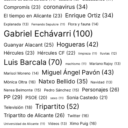
coronavirus
(34)
Compromís
(23)
Enrique Ortiz
(34)
El tiempo en Alicante
(23)
Explanada
(13)
Flora y fauna
(14)
Fernando Sepulcre
(11)
Gabriel Echávarri
(100)
Hogueras
(42)
Guanyar Alacant
(25)
Hércules
(23)
Hércules CF
(22)
lluvias
(12)
limpieza
(11)
Luis Barcala
(70)
Mariano Rajoy
(13)
machismo
(11)
Miguel Ángel Pavón
(43)
Marisol Moreno
(14)
Natxo Bellido
(35)
Mònica Oltra
(16)
Navidad
(13)
Personajes
(26)
Nerea Belmonte
(15)
Pedro Sánchez
(15)
PP
(29)
PSOE
(20)
Sonia Castedo
(21)
sexo
(11)
Tripartito
(52)
Televisión
(18)
Tripartito de Alicante
(26)
Twitter
(16)
Ximo Puig
(16)
Vídeos
(13)
Universidad de Alicante
(11)