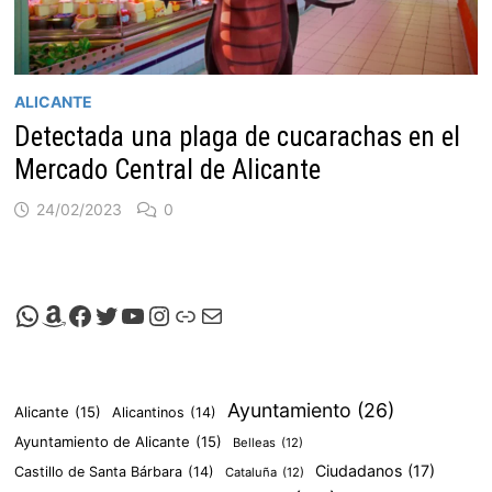
ALICANTE
Detectada una plaga de cucarachas en el
Mercado Central de Alicante
24/02/2023
0
Canal de Whatsapp de Viscalacant
Comprar en Amazon
Facebook de Viscalacant
Twitter de Viscalacant
Canal de Youtube de Viscalacant
Instagram de Viscalacant
Viscalacant en Polkaverse
Correo electrónico
Ayuntamiento
(26)
Alicante
(15)
Alicantinos
(14)
Ayuntamiento de Alicante
(15)
Belleas
(12)
Ciudadanos
(17)
Castillo de Santa Bárbara
(14)
Cataluña
(12)