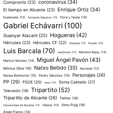
coronavirus
(34)
Compromís
(23)
Enrique Ortiz
(34)
El tiempo en Alicante
(23)
Explanada
(13)
Flora y fauna
(14)
Fernando Sepulcre
(11)
Gabriel Echávarri
(100)
Hogueras
(42)
Guanyar Alacant
(25)
Hércules
(23)
Hércules CF
(22)
lluvias
(12)
limpieza
(11)
Luis Barcala
(70)
Mariano Rajoy
(13)
machismo
(11)
Miguel Ángel Pavón
(43)
Marisol Moreno
(14)
Natxo Bellido
(35)
Mònica Oltra
(16)
Navidad
(13)
Personajes
(26)
Nerea Belmonte
(15)
Pedro Sánchez
(15)
PP
(29)
PSOE
(20)
Sonia Castedo
(21)
sexo
(11)
Tripartito
(52)
Televisión
(18)
Tripartito de Alicante
(26)
Twitter
(16)
Ximo Puig
(16)
Vídeos
(13)
Universidad de Alicante
(11)
Ángel Franco
(14)