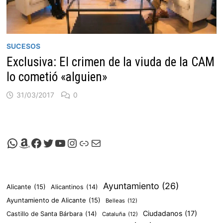
SUCESOS
Exclusiva: El crimen de la viuda de la CAM
lo cometió «alguien»
31/03/2017
0
Canal de Whatsapp de Viscalacant
Comprar en Amazon
Facebook de Viscalacant
Twitter de Viscalacant
Canal de Youtube de Viscalacant
Instagram de Viscalacant
Viscalacant en Polkaverse
Correo electrónico
Ayuntamiento
(26)
Alicante
(15)
Alicantinos
(14)
Ayuntamiento de Alicante
(15)
Belleas
(12)
Ciudadanos
(17)
Castillo de Santa Bárbara
(14)
Cataluña
(12)