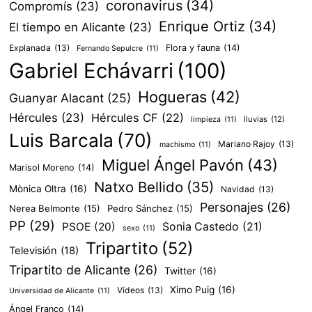
coronavirus
(34)
Compromís
(23)
Enrique Ortiz
(34)
El tiempo en Alicante
(23)
Explanada
(13)
Flora y fauna
(14)
Fernando Sepulcre
(11)
Gabriel Echávarri
(100)
Hogueras
(42)
Guanyar Alacant
(25)
Hércules
(23)
Hércules CF
(22)
lluvias
(12)
limpieza
(11)
Luis Barcala
(70)
Mariano Rajoy
(13)
machismo
(11)
Miguel Ángel Pavón
(43)
Marisol Moreno
(14)
Natxo Bellido
(35)
Mònica Oltra
(16)
Navidad
(13)
Personajes
(26)
Nerea Belmonte
(15)
Pedro Sánchez
(15)
PP
(29)
PSOE
(20)
Sonia Castedo
(21)
sexo
(11)
Tripartito
(52)
Televisión
(18)
Tripartito de Alicante
(26)
Twitter
(16)
Ximo Puig
(16)
Vídeos
(13)
Universidad de Alicante
(11)
Ángel Franco
(14)