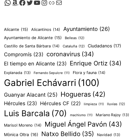
Canal de Whatsapp de Viscalacant
Comprar en Amazon
Facebook de Viscalacant
Twitter de Viscalacant
Canal de Youtube de Viscalacant
Instagram de Viscalacant
Viscalacant en Polkaverse
Correo electrónico
Ayuntamiento
(26)
Alicante
(15)
Alicantinos
(14)
Ayuntamiento de Alicante
(15)
Belleas
(12)
Ciudadanos
(17)
Castillo de Santa Bárbara
(14)
Cataluña
(12)
coronavirus
(34)
Compromís
(23)
Enrique Ortiz
(34)
El tiempo en Alicante
(23)
Explanada
(13)
Flora y fauna
(14)
Fernando Sepulcre
(11)
Gabriel Echávarri
(100)
Hogueras
(42)
Guanyar Alacant
(25)
Hércules
(23)
Hércules CF
(22)
lluvias
(12)
limpieza
(11)
Luis Barcala
(70)
Mariano Rajoy
(13)
machismo
(11)
Miguel Ángel Pavón
(43)
Marisol Moreno
(14)
Natxo Bellido
(35)
Mònica Oltra
(16)
Navidad
(13)