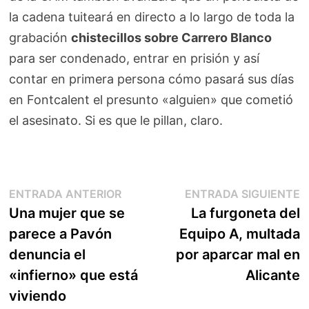
la cadena tuiteará en directo a lo largo de toda la
grabación
chistecillos sobre Carrero Blanco
para ser condenado, entrar en prisión y así
contar en primera persona cómo pasará sus días
en Fontcalent el presunto «alguien» que cometió
el asesinato. Si es que le pillan, claro.
Navegación
Entrada
E
ENTRADA ANTERIOR
ENTRADA SIGUIENTE
anterior:
s
Una mujer que se
La furgoneta del
de
parece a Pavón
Equipo A, multada
entradas
denuncia el
por aparcar mal en
«infierno» que está
Alicante
viviendo