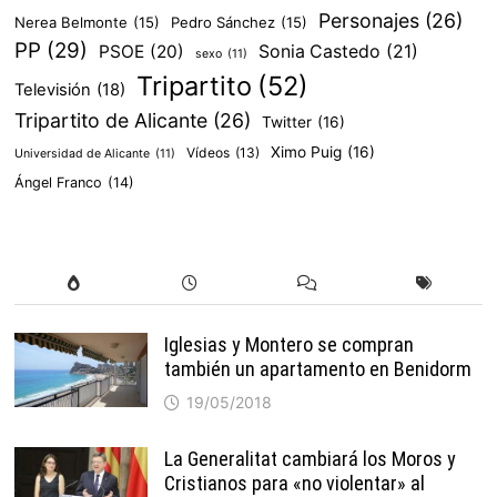
Personajes
(26)
Nerea Belmonte
(15)
Pedro Sánchez
(15)
PP
(29)
PSOE
(20)
Sonia Castedo
(21)
sexo
(11)
Tripartito
(52)
Televisión
(18)
Tripartito de Alicante
(26)
Twitter
(16)
Ximo Puig
(16)
Vídeos
(13)
Universidad de Alicante
(11)
Ángel Franco
(14)
Iglesias y Montero se compran
también un apartamento en Benidorm
19/05/2018
La Generalitat cambiará los Moros y
Cristianos para «no violentar» al