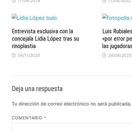
17/04/2019
17/04/2022
Entrevista exclusiva con la
Luis Rubiale
concejala Lidia López tras su
«por error p
rinoplastia
las jugadora
06/11/2020
24/08/2023
Deja una respuesta
Tu dirección de correo electrónico no será publicada.
COMENTARIO
*