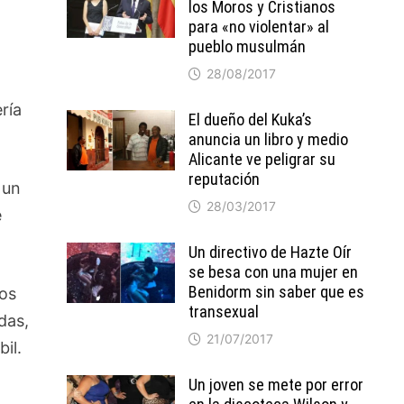
los Moros y Cristianos
para «no violentar» al
pueblo musulmán
28/08/2017
ría
El dueño del Kuka’s
anuncia un libro y medio
Alicante ve peligrar su
reputación
 un
28/03/2017
e
Un directivo de Hazte Oír
se besa con una mujer en
Benidorm sin saber que es
dos
transexual
das,
21/07/2017
il.
Un joven se mete por error