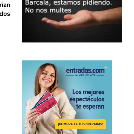
siguiente:
rían
ados