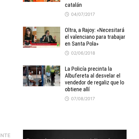
catalán
04/07/2017
Oltra, a Rajoy: «Necesitará
el valenciano para trabajar
en Santa Pola»
02/06/2018
La Policía precinta la
Albufereta al desvelar el
vendedor de regaliz que lo
obtiene allí
07/08/2017
Entrada
ENTE