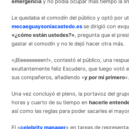
emergencia
y no podía ocupar más tiempo la lí
Le quedaba el comodín del público y optó por uti
mecaeguaysoniacastedo.es
se dirigió con exqu
«¿cómo están ustedes?»
, pregunta que el pre
gastar el comodín y no le dejó hacer otra más.
«¡Bieeeeeeeen!», contestó el público, una resp
exultantemente feliz Escudero, que luego votó e
sus compañeros, añadiendo «
y por mí primero
«
Una vez concluyó el pleno, la portavoz del gru
horas y cuarto de su tiempo en
hacerle entend
así como las reglas para poder sacarles el mayo
El «
celebrity manager
» en tareas de representa