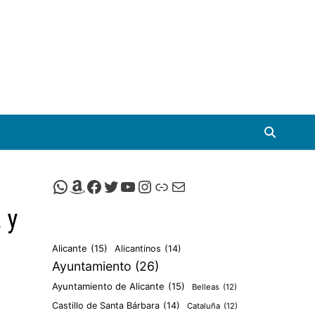
Canal de Whatsapp de Viscalacant
Comprar en Amazon
Facebook de Viscalacant
Twitter de Viscalacant
Canal de Youtube de Viscalacant
Instagram de Viscalacant
Viscalacant en Polkaverse
Correo electrónico
 y
Alicante
(15)
Alicantinos
(14)
Ayuntamiento
(26)
Ayuntamiento de Alicante
(15)
Belleas
(12)
Castillo de Santa Bárbara
(14)
Cataluña
(12)