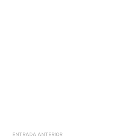
Navegación
Entrada
ENTRADA ANTERIOR