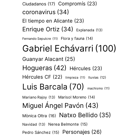
Compromís
(23)
Ciudadanos
(17)
coronavirus
(34)
El tiempo en Alicante
(23)
Enrique Ortiz
(34)
Explanada
(13)
Flora y fauna
(14)
Fernando Sepulcre
(11)
Gabriel Echávarri
(100)
Guanyar Alacant
(25)
Hogueras
(42)
Hércules
(23)
Hércules CF
(22)
lluvias
(12)
limpieza
(11)
Luis Barcala
(70)
machismo
(11)
Mariano Rajoy
(13)
Marisol Moreno
(14)
Miguel Ángel Pavón
(43)
Natxo Bellido
(35)
Mònica Oltra
(16)
Nerea Belmonte
(15)
Navidad
(13)
Personajes
(26)
Pedro Sánchez
(15)