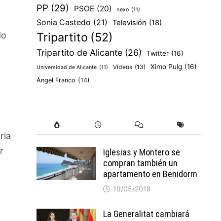
PP
(29)
PSOE
(20)
sexo
(11)
Sonia Castedo
(21)
Televisión
(18)
do
Tripartito
(52)
Tripartito de Alicante
(26)
Twitter
(16)
Ximo Puig
(16)
Vídeos
(13)
Universidad de Alicante
(11)
Ángel Franco
(14)
ria
r
Iglesias y Montero se
compran también un
apartamento en Benidorm
19/05/2018
La Generalitat cambiará