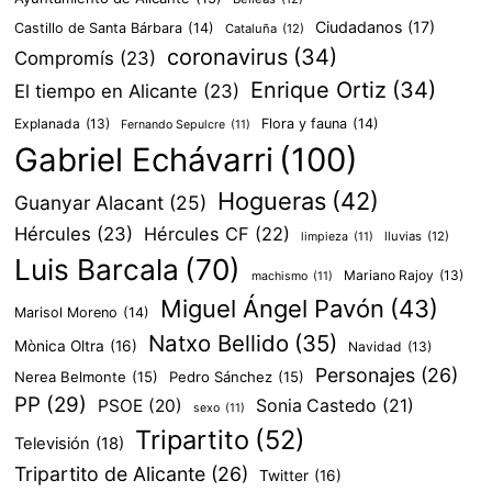
Ciudadanos
(17)
Castillo de Santa Bárbara
(14)
Cataluña
(12)
coronavirus
(34)
Compromís
(23)
Enrique Ortiz
(34)
El tiempo en Alicante
(23)
Explanada
(13)
Flora y fauna
(14)
Fernando Sepulcre
(11)
Gabriel Echávarri
(100)
Hogueras
(42)
Guanyar Alacant
(25)
Hércules
(23)
Hércules CF
(22)
lluvias
(12)
limpieza
(11)
Luis Barcala
(70)
Mariano Rajoy
(13)
machismo
(11)
Miguel Ángel Pavón
(43)
Marisol Moreno
(14)
Natxo Bellido
(35)
Mònica Oltra
(16)
Navidad
(13)
Personajes
(26)
Nerea Belmonte
(15)
Pedro Sánchez
(15)
PP
(29)
PSOE
(20)
Sonia Castedo
(21)
sexo
(11)
Tripartito
(52)
Televisión
(18)
Tripartito de Alicante
(26)
Twitter
(16)