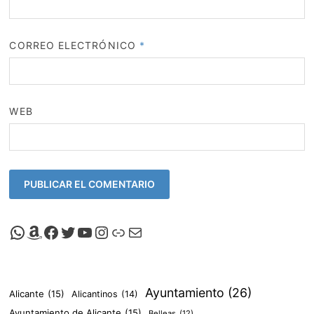
CORREO ELECTRÓNICO
*
WEB
Canal de Whatsapp de Viscalacant
Comprar en Amazon
Facebook de Viscalacant
Twitter de Viscalacant
Canal de Youtube de Viscalacant
Instagram de Viscalacant
Viscalacant en Polkaverse
Correo electrónico
Ayuntamiento
(26)
Alicante
(15)
Alicantinos
(14)
Ayuntamiento de Alicante
(15)
Belleas
(12)