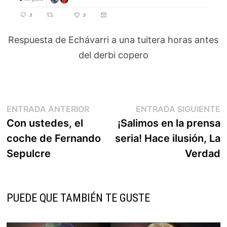
Respuesta de Echávarri a una tuitera horas antes
del derbi copero
Navegación
Entrada
E
ENTRADA ANTERIOR
ENTRADA SIGUIENTE
anterior:
s
Con ustedes, el
¡Salimos en la prensa
de
coche de Fernando
seria! Hace ilusión, La
entradas
Sepulcre
Verdad
PUEDE QUE TAMBIÉN TE GUSTE