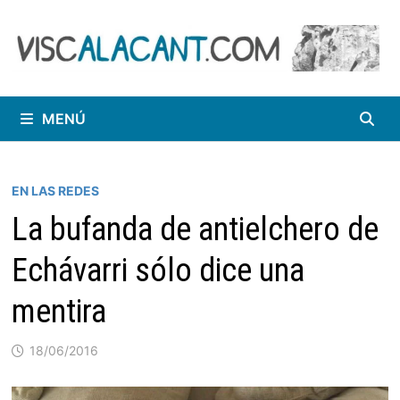
Saltar
al
contenido
MENÚ
EN LAS REDES
La bufanda de antielchero de
Echávarri sólo dice una
mentira
18/06/2016