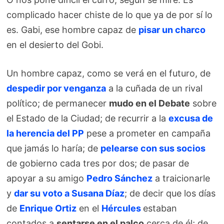
complicado hacer chiste de lo que ya de por sí lo
es. Gabi, ese hombre capaz de
pisar un charco
en el desierto del Gobi.
Un hombre capaz, como se verá en el futuro, de
despedir por venganza
a la cuñada de un rival
político; de permanecer
mudo en el Debate
sobre
el Estado de la Ciudad; de recurrir a la
excusa de
la herencia del PP
pese a prometer en campaña
que jamás lo haría; de
pelearse con sus socios
de gobierno cada tres por dos; de pasar de
apoyar a su amigo
Pedro Sánchez
a traicionarle
y
dar su voto a Susana Díaz
; de decir que los días
de
Enrique Ortiz
en el
Hércules
estaban
contados a
sentarse en el palco
cerca de él; de