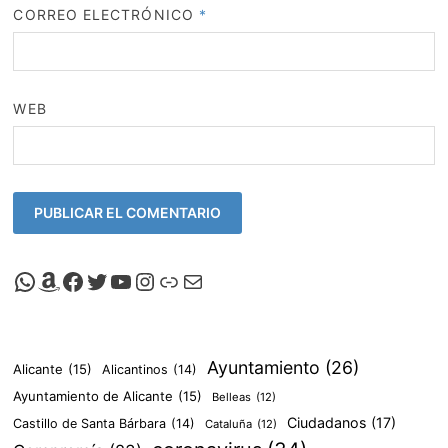
CORREO ELECTRÓNICO
*
WEB
Canal de Whatsapp de Viscalacant
Comprar en Amazon
Facebook de Viscalacant
Twitter de Viscalacant
Canal de Youtube de Viscalacant
Instagram de Viscalacant
Viscalacant en Polkaverse
Correo electrónico
Ayuntamiento
(26)
Alicante
(15)
Alicantinos
(14)
Ayuntamiento de Alicante
(15)
Belleas
(12)
Ciudadanos
(17)
Castillo de Santa Bárbara
(14)
Cataluña
(12)