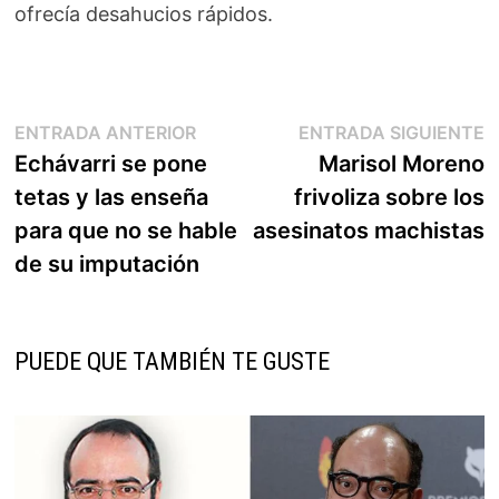
ofrecía desahucios rápidos.
Navegación
Entrada
E
ENTRADA ANTERIOR
ENTRADA SIGUIENTE
anterior:
s
Echávarri se pone
Marisol Moreno
de
tetas y las enseña
frivoliza sobre los
entradas
para que no se hable
asesinatos machistas
de su imputación
PUEDE QUE TAMBIÉN TE GUSTE