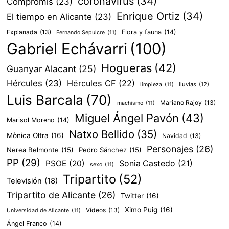
coronavirus
(34)
Compromís
(23)
Enrique Ortiz
(34)
El tiempo en Alicante
(23)
Explanada
(13)
Flora y fauna
(14)
Fernando Sepulcre
(11)
Gabriel Echávarri
(100)
Hogueras
(42)
Guanyar Alacant
(25)
Hércules
(23)
Hércules CF
(22)
lluvias
(12)
limpieza
(11)
Luis Barcala
(70)
Mariano Rajoy
(13)
machismo
(11)
Miguel Ángel Pavón
(43)
Marisol Moreno
(14)
Natxo Bellido
(35)
Mònica Oltra
(16)
Navidad
(13)
Personajes
(26)
Nerea Belmonte
(15)
Pedro Sánchez
(15)
PP
(29)
PSOE
(20)
Sonia Castedo
(21)
sexo
(11)
Tripartito
(52)
Televisión
(18)
Tripartito de Alicante
(26)
Twitter
(16)
Ximo Puig
(16)
Vídeos
(13)
Universidad de Alicante
(11)
Ángel Franco
(14)