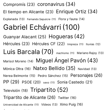
coronavirus
(34)
Compromís
(23)
Enrique Ortiz
(34)
El tiempo en Alicante
(23)
Explanada
(13)
Flora y fauna
(14)
Fernando Sepulcre
(11)
Gabriel Echávarri
(100)
Hogueras
(42)
Guanyar Alacant
(25)
Hércules
(23)
Hércules CF
(22)
lluvias
(12)
limpieza
(11)
Luis Barcala
(70)
Mariano Rajoy
(13)
machismo
(11)
Miguel Ángel Pavón
(43)
Marisol Moreno
(14)
Natxo Bellido
(35)
Mònica Oltra
(16)
Navidad
(13)
Personajes
(26)
Nerea Belmonte
(15)
Pedro Sánchez
(15)
PP
(29)
PSOE
(20)
Sonia Castedo
(21)
sexo
(11)
Tripartito
(52)
Televisión
(18)
Tripartito de Alicante
(26)
Twitter
(16)
Ximo Puig
(16)
Vídeos
(13)
Universidad de Alicante
(11)