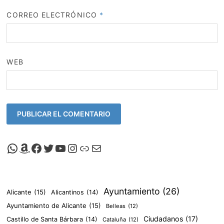
CORREO ELECTRÓNICO
*
WEB
Canal de Whatsapp de Viscalacant
Comprar en Amazon
Facebook de Viscalacant
Twitter de Viscalacant
Canal de Youtube de Viscalacant
Instagram de Viscalacant
Viscalacant en Polkaverse
Correo electrónico
Ayuntamiento
(26)
Alicante
(15)
Alicantinos
(14)
Ayuntamiento de Alicante
(15)
Belleas
(12)
Ciudadanos
(17)
Castillo de Santa Bárbara
(14)
Cataluña
(12)