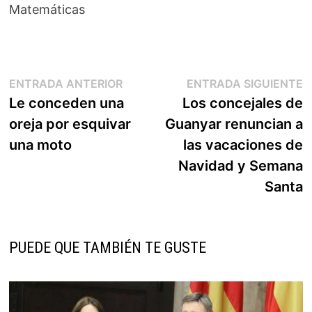
Matemáticas
Navegación
Entrada
E
ENTRADA ANTERIOR
ENTRADA SIGUIENTE
anterior:
s
Le conceden una
Los concejales de
de
oreja por esquivar
Guanyar renuncian a
entradas
una moto
las vacaciones de
Navidad y Semana
Santa
PUEDE QUE TAMBIÉN TE GUSTE