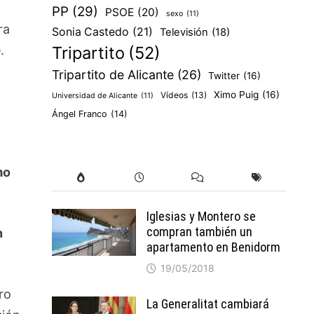
PP
(29)
PSOE
(20)
sexo
(11)
ra
Sonia Castedo
(21)
Televisión
(18)
.
Tripartito
(52)
Tripartito de Alicante
(26)
Twitter
(16)
Ximo Puig
(16)
Vídeos
(13)
Universidad de Alicante
(11)
Ángel Franco
(14)
mo
Iglesias y Montero se
compran también un
n
apartamento en Benidorm
19/05/2018
ro
La Generalitat cambiará