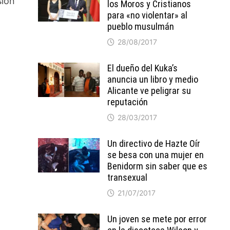
sión
los Moros y Cristianos
para «no violentar» al
pueblo musulmán
28/08/2017
El dueño del Kuka’s
anuncia un libro y medio
Alicante ve peligrar su
reputación
28/03/2017
Un directivo de Hazte Oír
se besa con una mujer en
Benidorm sin saber que es
transexual
21/07/2017
Un joven se mete por error