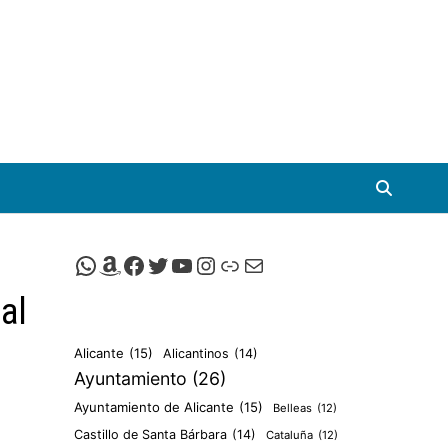
Canal de Whatsapp de Viscalacant
Comprar en Amazon
Facebook de Viscalacant
Twitter de Viscalacant
Canal de Youtube de Viscalacant
Instagram de Viscalacant
Viscalacant en Polkaverse
Correo electrónico
al
Alicante
(15)
Alicantinos
(14)
Ayuntamiento
(26)
Ayuntamiento de Alicante
(15)
Belleas
(12)
Castillo de Santa Bárbara
(14)
Cataluña
(12)