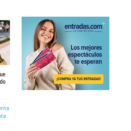
que
ado