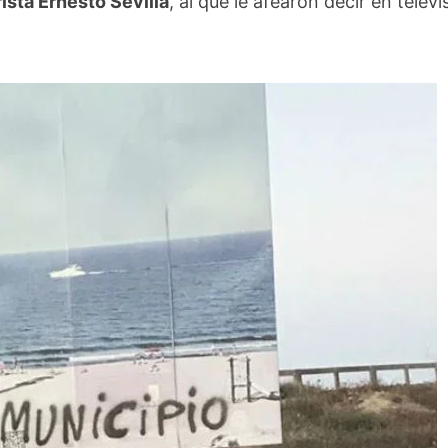
ista Ernesto Sevilla
, al que le afearon decir en televi