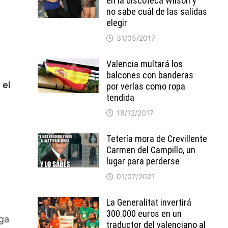
en la discoteca Wilson y
no sabe cuál de las salidas
elegir
31/05/2017
Valencia multará los
balcones con banderas
 el
por verlas como ropa
tendida
18/12/2017
Tetería mora de Crevillente
Carmen del Campillo, un
lugar para perderse
01/07/2021
La Generalitat invertirá
300.000 euros en un
iga
traductor del valenciano al