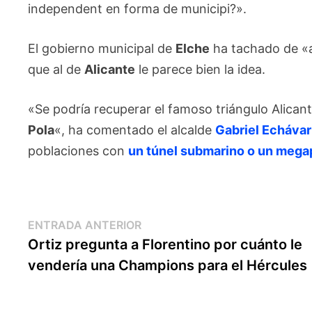
independent en forma de municipi?».
El gobierno municipal de
Elche
ha tachado de «au
que al de
Alicante
le parece bien la idea.
«Se podría recuperar el famoso triángulo Alica
Pola
«, ha comentado el alcalde
Gabriel Echávar
poblaciones con
un túnel submarino o un meg
Navegación
Entrada
ENTRADA ANTERIOR
anterior:
Ortiz pregunta a Florentino por cuánto le
de
vendería una Champions para el Hércules
entradas