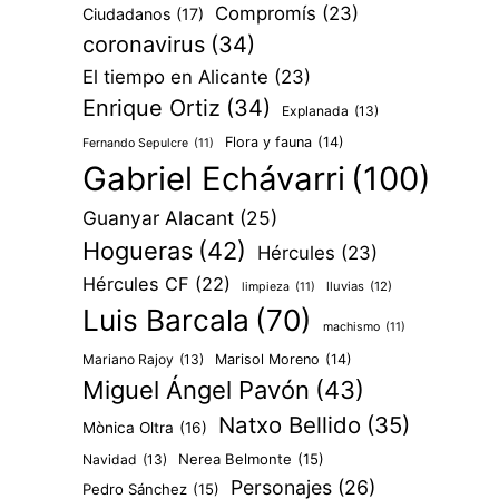
Compromís
(23)
Ciudadanos
(17)
coronavirus
(34)
El tiempo en Alicante
(23)
Enrique Ortiz
(34)
Explanada
(13)
Flora y fauna
(14)
Fernando Sepulcre
(11)
Gabriel Echávarri
(100)
Guanyar Alacant
(25)
Hogueras
(42)
Hércules
(23)
Hércules CF
(22)
lluvias
(12)
limpieza
(11)
Luis Barcala
(70)
machismo
(11)
Mariano Rajoy
(13)
Marisol Moreno
(14)
Miguel Ángel Pavón
(43)
Natxo Bellido
(35)
Mònica Oltra
(16)
Nerea Belmonte
(15)
Navidad
(13)
Personajes
(26)
Pedro Sánchez
(15)