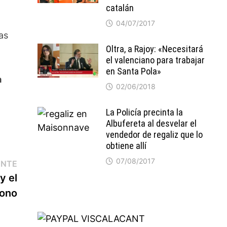
catalán
04/07/2017
as
Oltra, a Rajoy: «Necesitará
el valenciano para trabajar
en Santa Pola»
a
02/06/2018
La Policía precinta la
Albufereta al desvelar el
vendedor de regaliz que lo
obtiene allí
07/08/2017
Entrada
ENTE
siguiente:
y el
fono