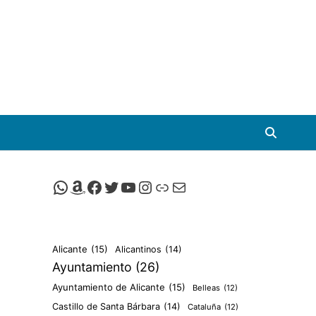
Canal de Whatsapp de Viscalacant
Comprar en Amazon
Facebook de Viscalacant
Twitter de Viscalacant
Canal de Youtube de Viscalacant
Instagram de Viscalacant
Viscalacant en Polkaverse
Correo electrónico
Alicante
(15)
Alicantinos
(14)
Ayuntamiento
(26)
Ayuntamiento de Alicante
(15)
Belleas
(12)
Castillo de Santa Bárbara
(14)
Cataluña
(12)