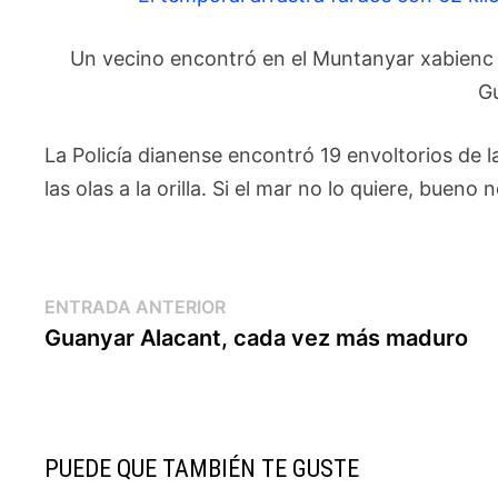
Un vecino encontró en el Muntanyar xabienc
Gu
La Policía dianense encontró 19 envoltorios de 
las olas a la orilla. Si el mar no lo quiere, bueno 
Navegación
Entrada
ENTRADA ANTERIOR
anterior:
Guanyar Alacant, cada vez más maduro
de
entradas
PUEDE QUE TAMBIÉN TE GUSTE