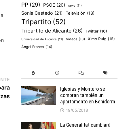
PP
(29)
PSOE
(20)
sexo
(11)
Sonia Castedo
(21)
Televisión
(18)
la
Tripartito
(52)
Tripartito de Alicante
(26)
Twitter
(16)
Ximo Puig
(16)
Vídeos
(13)
on
Universidad de Alicante
(11)
Ángel Franco
(14)
Entrada
ENTE
siguiente:
para
Iglesias y Montero se
compran también un
ezas
apartamento en Benidorm
19/05/2018
La Generalitat cambiará