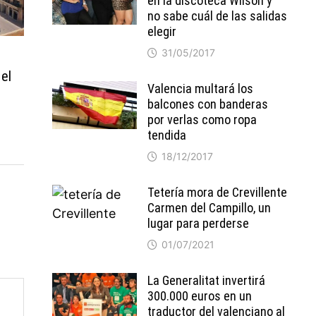
en la discoteca Wilson y
no sabe cuál de las salidas
elegir
31/05/2017
 el
Valencia multará los
balcones con banderas
por verlas como ropa
tendida
18/12/2017
Tetería mora de Crevillente
Carmen del Campillo, un
lugar para perderse
01/07/2021
La Generalitat invertirá
300.000 euros en un
traductor del valenciano al