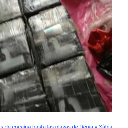
os de cocaína hasta las playas de Dénia y Xàbia
.