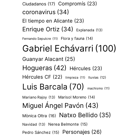
Compromís
(23)
Ciudadanos
(17)
coronavirus
(34)
El tiempo en Alicante
(23)
Enrique Ortiz
(34)
Explanada
(13)
Flora y fauna
(14)
Fernando Sepulcre
(11)
Gabriel Echávarri
(100)
Guanyar Alacant
(25)
Hogueras
(42)
Hércules
(23)
Hércules CF
(22)
lluvias
(12)
limpieza
(11)
Luis Barcala
(70)
machismo
(11)
Mariano Rajoy
(13)
Marisol Moreno
(14)
Miguel Ángel Pavón
(43)
Natxo Bellido
(35)
Mònica Oltra
(16)
Nerea Belmonte
(15)
Navidad
(13)
Personajes
(26)
Pedro Sánchez
(15)