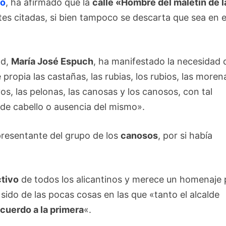
do
, ha afirmado que la
calle «Hombre del maletín de l
tes citadas, si bien tampoco se descarta que sea en e
ad,
María José Espuch
, ha manifestado la necesidad 
ropia las castañas, las rubias, los rubios, las moren
lvos, las pelonas, las canosas y los canosos, con tal
de cabello o ausencia del mismo».
epresentante del grupo de los
canosos
, por si había
ctivo
de todos los alicantinos y merece un homenaje 
 sido de las pocas cosas en las que «tanto el alcalde
cuerdo a la primera
«.