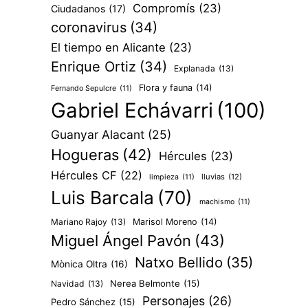
Compromís
(23)
Ciudadanos
(17)
coronavirus
(34)
El tiempo en Alicante
(23)
Enrique Ortiz
(34)
Explanada
(13)
Flora y fauna
(14)
Fernando Sepulcre
(11)
Gabriel Echávarri
(100)
Guanyar Alacant
(25)
Hogueras
(42)
Hércules
(23)
Hércules CF
(22)
lluvias
(12)
limpieza
(11)
Luis Barcala
(70)
machismo
(11)
Mariano Rajoy
(13)
Marisol Moreno
(14)
Miguel Ángel Pavón
(43)
Natxo Bellido
(35)
Mònica Oltra
(16)
Nerea Belmonte
(15)
Navidad
(13)
Personajes
(26)
Pedro Sánchez
(15)