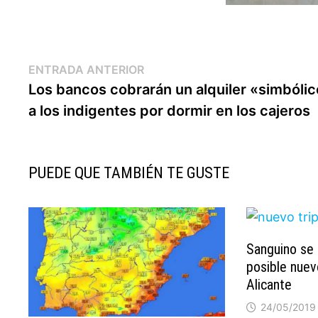
Navegación
Entrada
ENTRADA ANTERIOR
anterior:
Los bancos cobrarán un alquiler «simbóli
de
a los indigentes por dormir en los cajeros
entradas
PUEDE QUE TAMBIÉN TE GUSTE
Sanguino se 
posible nuevo
Alicante
24/05/2019