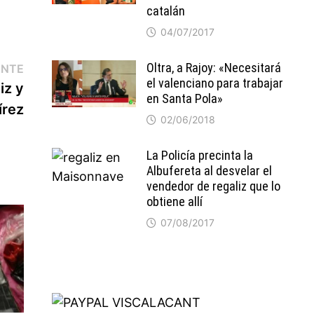
catalán
04/07/2017
Entrada
Oltra, a Rajoy: «Necesitará
ENTE
el valenciano para trabajar
siguiente:
iz y
en Santa Pola»
írez
02/06/2018
La Policía precinta la
Albufereta al desvelar el
vendedor de regaliz que lo
obtiene allí
07/08/2017