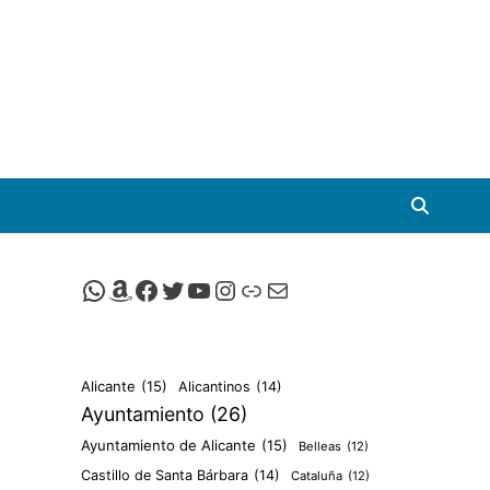
Canal de Whatsapp de Viscalacant
Comprar en Amazon
Facebook de Viscalacant
Twitter de Viscalacant
Canal de Youtube de Viscalacant
Instagram de Viscalacant
Viscalacant en Polkaverse
Correo electrónico
Alicante
(15)
Alicantinos
(14)
Ayuntamiento
(26)
Ayuntamiento de Alicante
(15)
Belleas
(12)
Castillo de Santa Bárbara
(14)
Cataluña
(12)