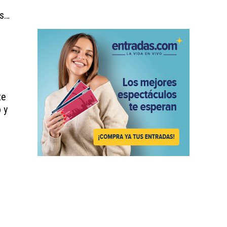
os…
te
 y