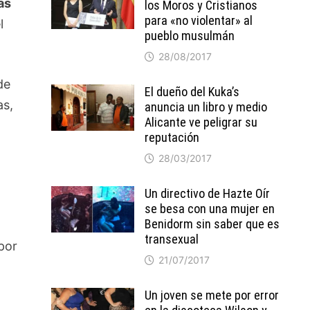
as
los Moros y Cristianos
para «no violentar» al
l
pueblo musulmán
28/08/2017
de
El dueño del Kuka’s
as,
anuncia un libro y medio
Alicante ve peligrar su
reputación
28/03/2017
Un directivo de Hazte Oír
se besa con una mujer en
Benidorm sin saber que es
transexual
por
21/07/2017
Un joven se mete por error