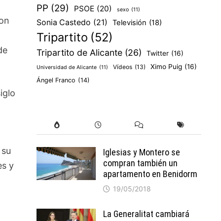
PP
(29)
PSOE
(20)
sexo
(11)
con
Sonia Castedo
(21)
Televisión
(18)
Tripartito
(52)
de
Tripartito de Alicante
(26)
Twitter
(16)
Ximo Puig
(16)
Vídeos
(13)
Universidad de Alicante
(11)
Ángel Franco
(14)
iglo
 su
Iglesias y Montero se
compran también un
es y
apartamento en Benidorm
19/05/2018
La Generalitat cambiará