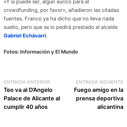
«Y si puede ser, algún eurico para el
crowdfunding, por favor», añadieron las citadas
fuentes. Franco ya ha dicho que no lleva nada
suelto, pero que se lo pedirá prestado al alcalde
Gabriel Echávarri
.
Fotos: Información y El Mundo
Navegación
Entrada
E
ENTRADA ANTERIOR
ENTRADA SIGUIENTE
anterior:
s
Teo va al D’Angelo
Fuego amigo en la
de
Palace de Alicante al
prensa deportiva
entradas
cumplir 40 años
alicantina