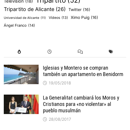
Tripartito
(52)
Televisión
(18)
Tripartito de Alicante
(26)
Twitter
(16)
Ximo Puig
(16)
Vídeos
(13)
Universidad de Alicante
(11)
Ángel Franco
(14)
Iglesias y Montero se compran
también un apartamento en Benidorm
19/05/2018
La Generalitat cambiará los Moros y
Cristianos para «no violentar» al
pueblo musulmán
28/08/2017