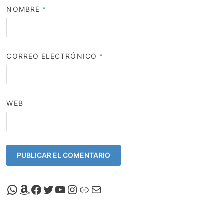
NOMBRE
*
CORREO ELECTRÓNICO
*
WEB
Canal de Whatsapp de Viscalacant
Comprar en Amazon
Facebook de Viscalacant
Twitter de Viscalacant
Canal de Youtube de Viscalacant
Instagram de Viscalacant
Viscalacant en Polkaverse
Correo electrónico