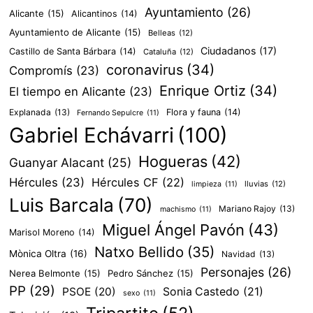
Ayuntamiento
(26)
Alicante
(15)
Alicantinos
(14)
Ayuntamiento de Alicante
(15)
Belleas
(12)
Ciudadanos
(17)
Castillo de Santa Bárbara
(14)
Cataluña
(12)
coronavirus
(34)
Compromís
(23)
Enrique Ortiz
(34)
El tiempo en Alicante
(23)
Explanada
(13)
Flora y fauna
(14)
Fernando Sepulcre
(11)
Gabriel Echávarri
(100)
Hogueras
(42)
Guanyar Alacant
(25)
Hércules
(23)
Hércules CF
(22)
lluvias
(12)
limpieza
(11)
Luis Barcala
(70)
Mariano Rajoy
(13)
machismo
(11)
Miguel Ángel Pavón
(43)
Marisol Moreno
(14)
Natxo Bellido
(35)
Mònica Oltra
(16)
Navidad
(13)
Personajes
(26)
Nerea Belmonte
(15)
Pedro Sánchez
(15)
PP
(29)
PSOE
(20)
Sonia Castedo
(21)
sexo
(11)