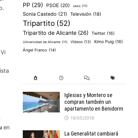
PP
(29)
PSOE
(20)
sexo
(11)
o.
Sonia Castedo
(21)
Televisión
(18)
Tripartito
(52)
Tripartito de Alicante
(26)
Twitter
(16)
Ximo Puig
(16)
Vídeos
(13)
Universidad de Alicante
(11)
Ángel Franco
(14)
 Vi
ista
Iglesias y Montero se
compran también un
apartamento en Benidorm
e
19/05/2018
u
en
La Generalitat cambiará