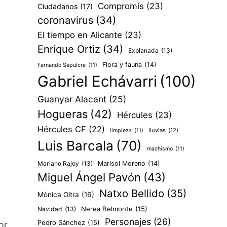
Compromís
(23)
Ciudadanos
(17)
coronavirus
(34)
El tiempo en Alicante
(23)
Enrique Ortiz
(34)
Explanada
(13)
Flora y fauna
(14)
Fernando Sepulcre
(11)
Gabriel Echávarri
(100)
Guanyar Alacant
(25)
Hogueras
(42)
Hércules
(23)
Hércules CF
(22)
lluvias
(12)
limpieza
(11)
Luis Barcala
(70)
machismo
(11)
Mariano Rajoy
(13)
Marisol Moreno
(14)
Miguel Ángel Pavón
(43)
Natxo Bellido
(35)
Mònica Oltra
(16)
Nerea Belmonte
(15)
Navidad
(13)
Personajes
(26)
Pedro Sánchez
(15)
or