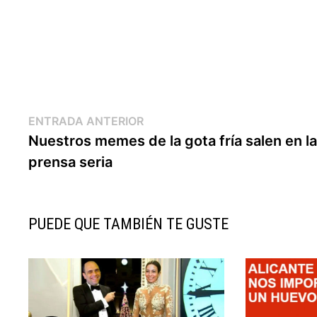
Navegación
Entrada
ENTRADA ANTERIOR
anterior:
Nuestros memes de la gota fría salen en l
de
prensa seria
entradas
PUEDE QUE TAMBIÉN TE GUSTE