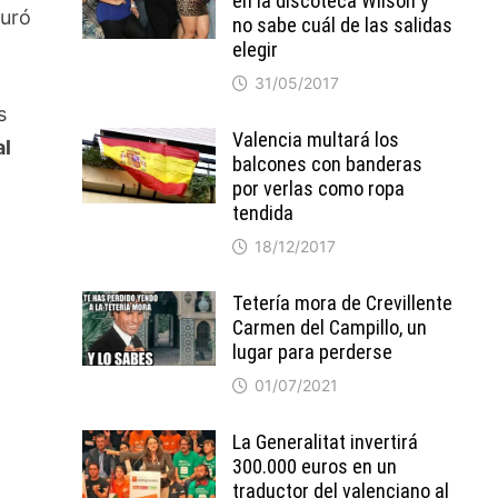
en la discoteca Wilson y
turó
no sabe cuál de las salidas
elegir
31/05/2017
s
Valencia multará los
al
balcones con banderas
por verlas como ropa
tendida
18/12/2017
Tetería mora de Crevillente
Carmen del Campillo, un
lugar para perderse
01/07/2021
La Generalitat invertirá
300.000 euros en un
traductor del valenciano al