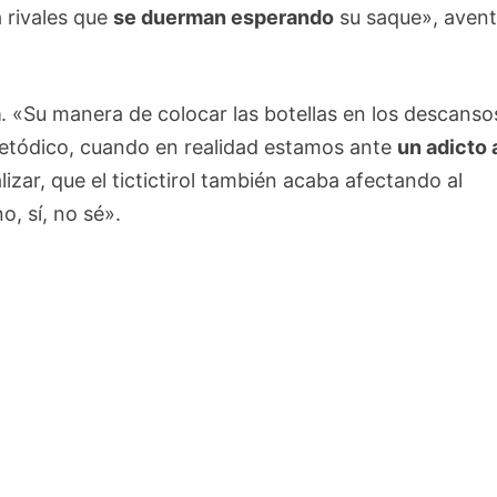
á rivales que
se duerman esperando
su saque», aven
a
. «Su manera de colocar las botellas en los descanso
metódico, cuando en realidad estamos ante
un adicto 
lizar, que el tictictirol también acaba afectando al
o, sí, no sé».