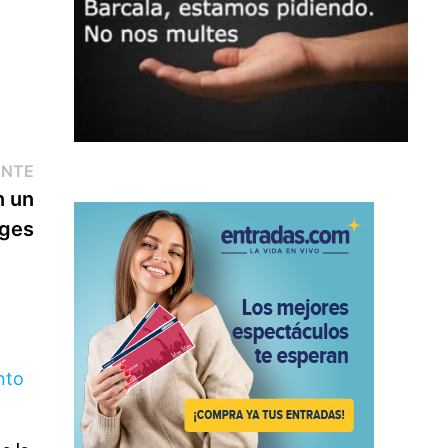
Entrada
ENTE
siguiente:
n un
ages