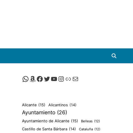
Canal de Whatsapp de Viscalacant
Comprar en Amazon
Facebook de Viscalacant
Twitter de Viscalacant
Canal de Youtube de Viscalacant
Instagram de Viscalacant
Viscalacant en Polkaverse
Correo electrónico
Alicante
(15)
Alicantinos
(14)
Ayuntamiento
(26)
Ayuntamiento de Alicante
(15)
Belleas
(12)
Castillo de Santa Bárbara
(14)
Cataluña
(12)