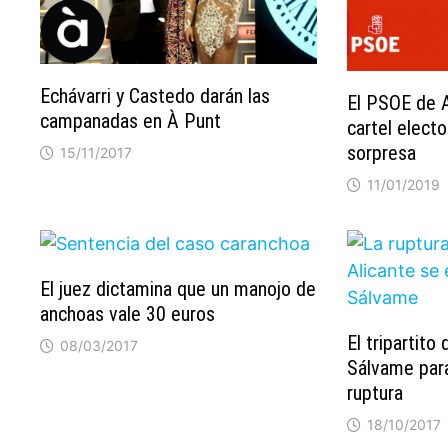
Echávarri y Castedo darán las
El PSOE de A
campanadas en À Punt
cartel elect
sorpresa
15/11/2017
11/01/2019
El juez dictamina que un manojo de
anchoas vale 30 euros
El tripartito
08/03/2017
Sálvame para
ruptura
18/10/2017