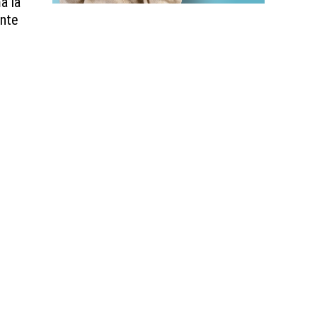
a la
ante