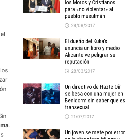
los Moros y Cristianos
para «no violentar» al
pueblo musulmán
28/08/2017
el
El dueño del Kuka’s
anuncia un libro y medio
Alicante ve peligrar su
reputación
 los
28/03/2017
izar
Un directivo de Hazte Oír
ión
se besa con una mujer en
Benidorm sin saber que es
transexual
Sin
21/07/2017
ema
.
Un joven se mete por error
os