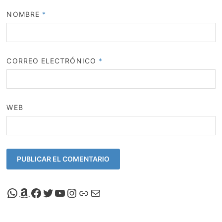
NOMBRE
*
CORREO ELECTRÓNICO
*
WEB
Canal de Whatsapp de Viscalacant
Comprar en Amazon
Facebook de Viscalacant
Twitter de Viscalacant
Canal de Youtube de Viscalacant
Instagram de Viscalacant
Viscalacant en Polkaverse
Correo electrónico