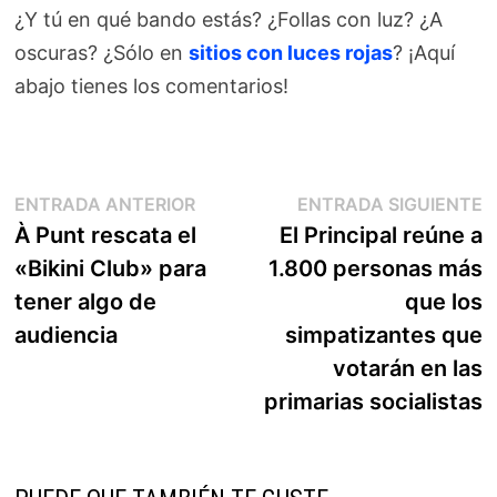
¿Y tú en qué bando estás? ¿Follas con luz? ¿A
oscuras? ¿Sólo en
sitios con luces rojas
? ¡Aquí
abajo tienes los comentarios!
Navegación
Entrada
E
ENTRADA ANTERIOR
ENTRADA SIGUIENTE
anterior:
s
À Punt rescata el
El Principal reúne a
de
«Bikini Club» para
1.800 personas más
entradas
tener algo de
que los
audiencia
simpatizantes que
votarán en las
primarias socialistas