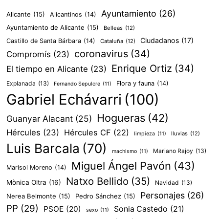
Ayuntamiento
(26)
Alicante
(15)
Alicantinos
(14)
Ayuntamiento de Alicante
(15)
Belleas
(12)
Ciudadanos
(17)
Castillo de Santa Bárbara
(14)
Cataluña
(12)
coronavirus
(34)
Compromís
(23)
Enrique Ortiz
(34)
El tiempo en Alicante
(23)
Explanada
(13)
Flora y fauna
(14)
Fernando Sepulcre
(11)
Gabriel Echávarri
(100)
Hogueras
(42)
Guanyar Alacant
(25)
Hércules
(23)
Hércules CF
(22)
lluvias
(12)
limpieza
(11)
Luis Barcala
(70)
Mariano Rajoy
(13)
machismo
(11)
Miguel Ángel Pavón
(43)
Marisol Moreno
(14)
Natxo Bellido
(35)
Mònica Oltra
(16)
Navidad
(13)
Personajes
(26)
Nerea Belmonte
(15)
Pedro Sánchez
(15)
PP
(29)
PSOE
(20)
Sonia Castedo
(21)
sexo
(11)