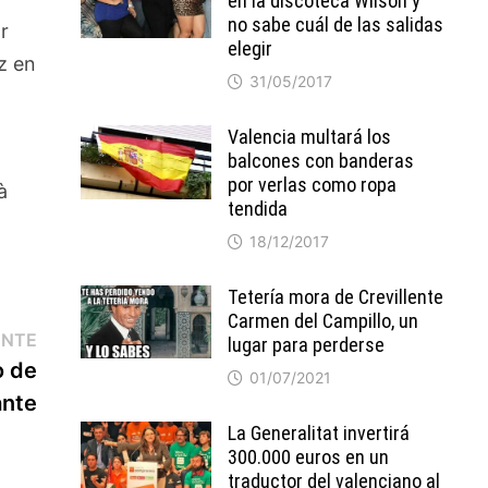
en la discoteca Wilson y
no sabe cuál de las salidas
r
elegir
z en
31/05/2017
Valencia multará los
balcones con banderas
por verlas como ropa
à
tendida
18/12/2017
Tetería mora de Crevillente
Carmen del Campillo, un
Entrada
ENTE
lugar para perderse
siguiente:
o de
01/07/2021
ante
La Generalitat invertirá
300.000 euros en un
traductor del valenciano al