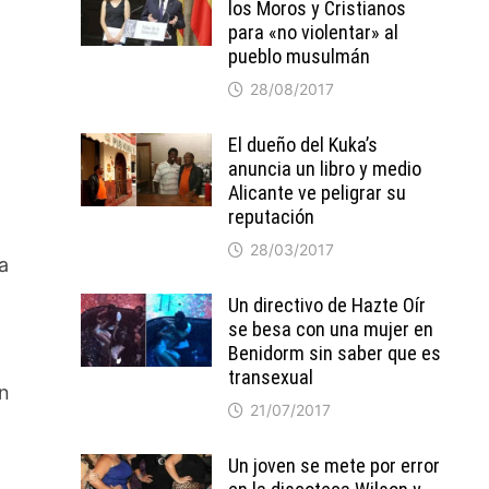
los Moros y Cristianos
para «no violentar» al
pueblo musulmán
28/08/2017
El dueño del Kuka’s
anuncia un libro y medio
Alicante ve peligrar su
reputación
28/03/2017
a
Un directivo de Hazte Oír
se besa con una mujer en
Benidorm sin saber que es
transexual
on
21/07/2017
Un joven se mete por error
a