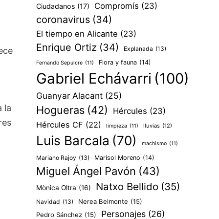
Compromís
(23)
Ciudadanos
(17)
coronavirus
(34)
El tiempo en Alicante
(23)
Enrique Ortiz
(34)
Explanada
(13)
ece
Flora y fauna
(14)
Fernando Sepulcre
(11)
Gabriel Echávarri
(100)
Guanyar Alacant
(25)
 la
Hogueras
(42)
Hércules
(23)
res
Hércules CF
(22)
lluvias
(12)
limpieza
(11)
Luis Barcala
(70)
machismo
(11)
Mariano Rajoy
(13)
Marisol Moreno
(14)
Miguel Ángel Pavón
(43)
Natxo Bellido
(35)
Mònica Oltra
(16)
Nerea Belmonte
(15)
Navidad
(13)
Personajes
(26)
Pedro Sánchez
(15)