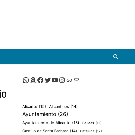
Canal de Whatsapp de Viscalacant
Comprar en Amazon
Facebook de Viscalacant
Twitter de Viscalacant
Canal de Youtube de Viscalacant
Instagram de Viscalacant
Viscalacant en Polkaverse
Correo electrónico
io
Alicante
(15)
Alicantinos
(14)
Ayuntamiento
(26)
Ayuntamiento de Alicante
(15)
Belleas
(12)
Castillo de Santa Bárbara
(14)
Cataluña
(12)