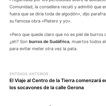
Comunidad, la consellera reculó y admitió que 
fuera que se diría toda de algodón», dijo para
su famosa obra «Platero y yo».
«Pero que quede claro que no es piel de burro
¿eh? Son
burros de Sudáfrica
, muertos todos el
para evitar meter otra vez la pata.
Navegación
Entrada
ENTRADA ANTERIOR
anterior:
El Viaje al Centro de la Tierra comenzará e
de
los socavones de la calle Gerona
entradas