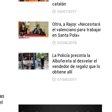
catalán
04/07/2017
Oltra, a Rajoy: «Necesitará
el valenciano para trabajar
en Santa Pola»
02/06/2018
La Policía precinta la
Albufereta al desvelar el
vendedor de regaliz que lo
obtiene allí
07/08/2017
tas
el