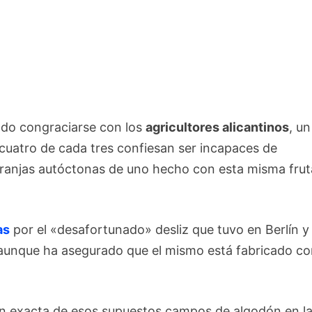
odo congraciarse con los
agricultores alicantinos
, un
cuatro de cada tres confiesan ser incapaces de
aranjas autóctonas de uno hecho con esta misma frut
as
por el «desafortunado» desliz que tuvo en Berlín y
, aunque ha asegurado que el mismo está fabricado c
ión exacta de esos supuestos campos de algodón en l