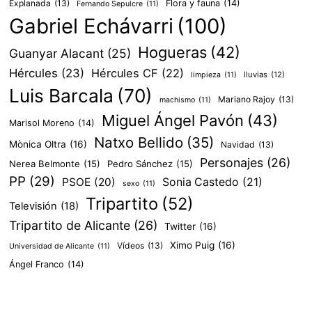
Explanada
(13)
Flora y fauna
(14)
Fernando Sepulcre
(11)
Gabriel Echávarri
(100)
Hogueras
(42)
Guanyar Alacant
(25)
Hércules
(23)
Hércules CF
(22)
lluvias
(12)
limpieza
(11)
Luis Barcala
(70)
Mariano Rajoy
(13)
machismo
(11)
Miguel Ángel Pavón
(43)
Marisol Moreno
(14)
Natxo Bellido
(35)
Mònica Oltra
(16)
Navidad
(13)
Personajes
(26)
Nerea Belmonte
(15)
Pedro Sánchez
(15)
PP
(29)
PSOE
(20)
Sonia Castedo
(21)
sexo
(11)
Tripartito
(52)
Televisión
(18)
Tripartito de Alicante
(26)
Twitter
(16)
Ximo Puig
(16)
Vídeos
(13)
Universidad de Alicante
(11)
Ángel Franco
(14)