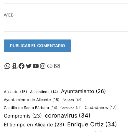
WEB
Canal de Whatsapp de Viscalacant
Comprar en Amazon
Facebook de Viscalacant
Twitter de Viscalacant
Canal de Youtube de Viscalacant
Instagram de Viscalacant
Viscalacant en Polkaverse
Correo electrónico
Ayuntamiento
(26)
Alicante
(15)
Alicantinos
(14)
Ayuntamiento de Alicante
(15)
Belleas
(12)
Ciudadanos
(17)
Castillo de Santa Bárbara
(14)
Cataluña
(12)
coronavirus
(34)
Compromís
(23)
Enrique Ortiz
(34)
El tiempo en Alicante
(23)