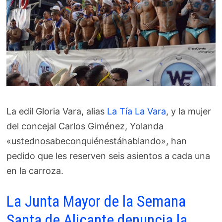
La edil Gloria Vara, alias
La Tía La Vara
, y la mujer
del concejal Carlos Giménez, Yolanda
«ustednosabeconquiénestáhablando», han
pedido que les reserven seis asientos a cada una
en la carroza.
La Junta Mayor de la Semana
Santa de Alicante denuncia la