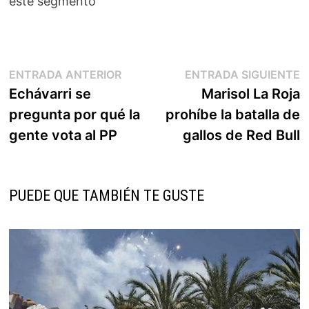
este segmento
Navegación
Entrada
E
ENTRADA ANTERIOR
ENTRADA SIGUIENTE
anterior:
s
Echávarri se
Marisol La Roja
de
pregunta por qué la
prohíbe la batalla de
entradas
gente vota al PP
gallos de Red Bull
PUEDE QUE TAMBIÉN TE GUSTE