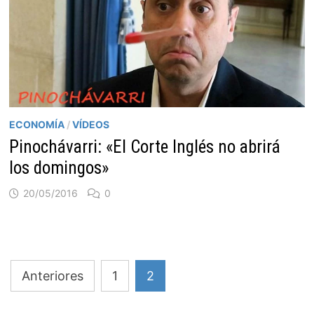
ECONOMÍA
/
VÍDEOS
Pinochávarri: «El Corte Inglés no abrirá
los domingos»
20/05/2016
0
Paginación
Anteriores
1
2
de