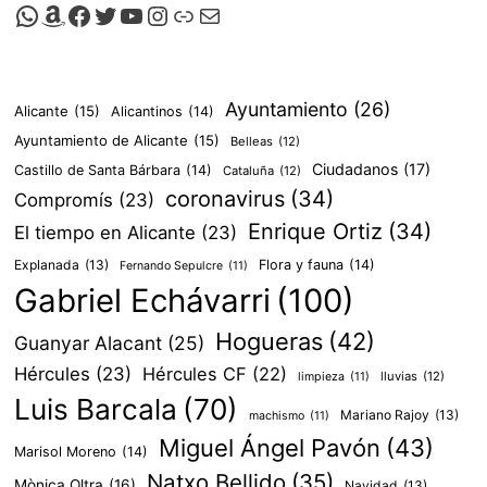
entradas
Canal de Whatsapp de Viscalacant
Comprar en Amazon
Facebook de Viscalacant
Twitter de Viscalacant
Canal de Youtube de Viscalacant
Instagram de Viscalacant
Viscalacant en Polkaverse
Correo electrónico
Ayuntamiento
(26)
Alicante
(15)
Alicantinos
(14)
Ayuntamiento de Alicante
(15)
Belleas
(12)
Ciudadanos
(17)
Castillo de Santa Bárbara
(14)
Cataluña
(12)
coronavirus
(34)
Compromís
(23)
Enrique Ortiz
(34)
El tiempo en Alicante
(23)
Explanada
(13)
Flora y fauna
(14)
Fernando Sepulcre
(11)
Gabriel Echávarri
(100)
Hogueras
(42)
Guanyar Alacant
(25)
Hércules
(23)
Hércules CF
(22)
lluvias
(12)
limpieza
(11)
Luis Barcala
(70)
Mariano Rajoy
(13)
machismo
(11)
Miguel Ángel Pavón
(43)
Marisol Moreno
(14)
Natxo Bellido
(35)
Mònica Oltra
(16)
Navidad
(13)