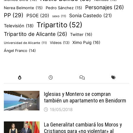
Personajes
(26)
Nerea Belmonte
(15)
Pedro Sánchez
(15)
PP
(29)
PSOE
(20)
Sonia Castedo
(21)
sexo
(11)
Tripartito
(52)
Televisión
(18)
Tripartito de Alicante
(26)
Twitter
(16)
Ximo Puig
(16)
Vídeos
(13)
Universidad de Alicante
(11)
Ángel Franco
(14)
Iglesias y Montero se compran
también un apartamento en Benidorm
19/05/2018
La Generalitat cambiará los Moros y
Cristianos para «no violentar» al