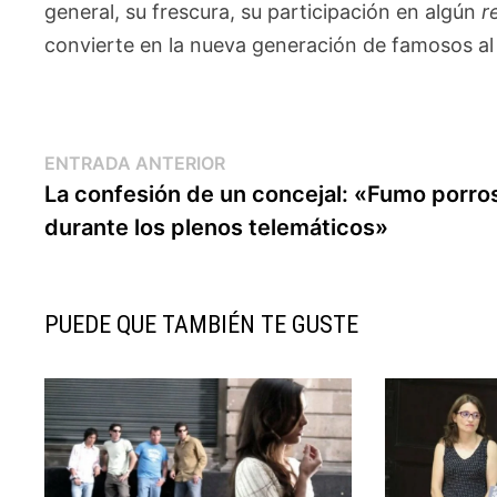
general, su frescura, su participación en algún
r
convierte en la nueva generación de famosos al 
Navegación
Entrada
ENTRADA ANTERIOR
anterior:
La confesión de un concejal: «Fumo porro
de
durante los plenos telemáticos»
entradas
PUEDE QUE TAMBIÉN TE GUSTE