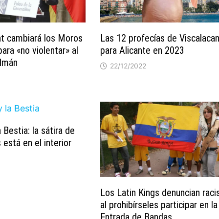
at cambiará los Moros
Las 12 profecías de Viscalaca
para «no violentar» al
para Alicante en 2023
lmán
22/12/2022
a Bestia: la sátira de
está en el interior
Los Latin Kings denuncian rac
al prohibírseles participar en la
Entrada de Bandas