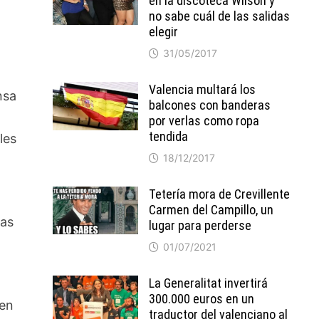
en la discoteca Wilson y
no sabe cuál de las salidas
elegir
31/05/2017
Valencia multará los
nsa
balcones con banderas
por verlas como ropa
tendida
les
18/12/2017
Tetería mora de Crevillente
Carmen del Campillo, un
ias
lugar para perderse
01/07/2021
La Generalitat invertirá
300.000 euros en un
 en
traductor del valenciano al