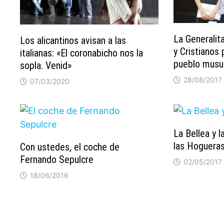
La Generalit
Los alicantinos avisan a las
y Cristianos 
italianas: «El coronabicho nos la
pueblo musu
sopla. Venid»
28/08/2017
07/03/2020
La Bellea y l
las Hogueras 
Con ustedes, el coche de
Fernando Sepulcre
02/05/2017
18/06/2016