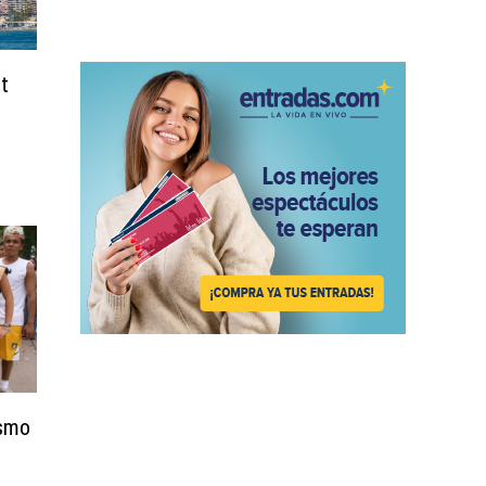
nt
ismo