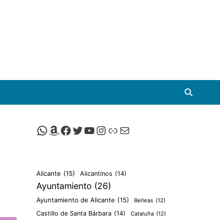
Canal de Whatsapp de Viscalacant
Comprar en Amazon
Facebook de Viscalacant
Twitter de Viscalacant
Canal de Youtube de Viscalacant
Instagram de Viscalacant
Viscalacant en Polkaverse
Correo electrónico
Alicante
(15)
Alicantinos
(14)
Ayuntamiento
(26)
Ayuntamiento de Alicante
(15)
Belleas
(12)
Castillo de Santa Bárbara
(14)
Cataluña
(12)