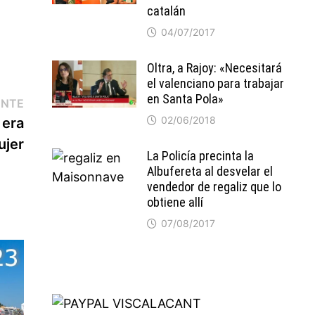
catalán
04/07/2017
Oltra, a Rajoy: «Necesitará
el valenciano para trabajar
en Santa Pola»
Entrada
ENTE
siguiente:
02/06/2018
 era
ujer
La Policía precinta la
Albufereta al desvelar el
vendedor de regaliz que lo
obtiene allí
07/08/2017