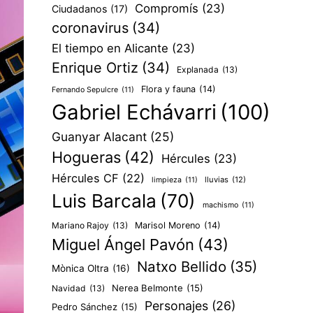
Compromís
(23)
Ciudadanos
(17)
coronavirus
(34)
El tiempo en Alicante
(23)
Enrique Ortiz
(34)
Explanada
(13)
Flora y fauna
(14)
Fernando Sepulcre
(11)
Gabriel Echávarri
(100)
Guanyar Alacant
(25)
Hogueras
(42)
Hércules
(23)
Hércules CF
(22)
lluvias
(12)
limpieza
(11)
Luis Barcala
(70)
machismo
(11)
Mariano Rajoy
(13)
Marisol Moreno
(14)
Miguel Ángel Pavón
(43)
Natxo Bellido
(35)
Mònica Oltra
(16)
Nerea Belmonte
(15)
Navidad
(13)
Personajes
(26)
Pedro Sánchez
(15)