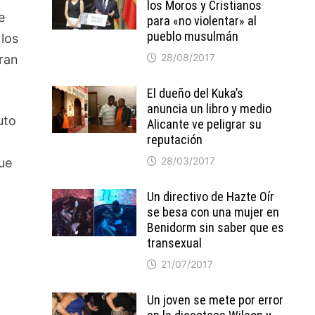
los Moros y Cristianos
e
para «no violentar» al
pueblo musulmán
 los
28/08/2017
ran
El dueño del Kuka’s
anuncia un libro y medio
uto
Alicante ve peligrar su
reputación
28/03/2017
ue
Un directivo de Hazte Oír
se besa con una mujer en
Benidorm sin saber que es
transexual
21/07/2017
Un joven se mete por error