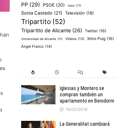
PP
(29)
PSOE
(20)
sexo
(11)
Sonia Castedo
(21)
Televisión
(18)
Tripartito
(52)
Tripartito de Alicante
(26)
Twitter
(16)
 han
Ximo Puig
(16)
Vídeos
(13)
Universidad de Alicante
(11)
Ángel Franco
(14)
o
 es
Iglesias y Montero se
os
compran también un
apartamento en Benidorm
19/05/2018
t
La Generalitat cambiará