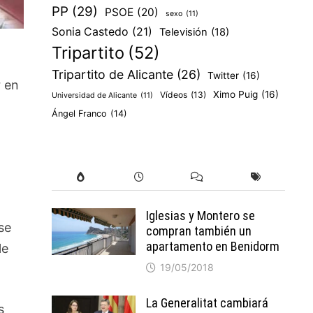
PP
(29)
PSOE
(20)
sexo
(11)
Sonia Castedo
(21)
Televisión
(18)
Tripartito
(52)
Tripartito de Alicante
(26)
Twitter
(16)
r en
Ximo Puig
(16)
Vídeos
(13)
Universidad de Alicante
(11)
Ángel Franco
(14)
Iglesias y Montero se
 se
compran también un
apartamento en Benidorm
le
19/05/2018
La Generalitat cambiará
s