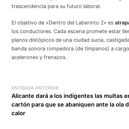
trascendencia para su futuro laboral.
El objetivo de «Dentro del Laberinto 2» es
atrap
los conductores. Cada escena promete estar llen
planos distópicos de una ciudad sucia, castigad
banda sonora rompedora (de tímpanos) a cargo d
acelerones y frenazos.
Navegación
Entrada
ENTRADA ANTERIOR
anterior:
Alicante dará a los indigentes las multas e
de
cartón para que se abaniquen ante la ola 
entradas
calor