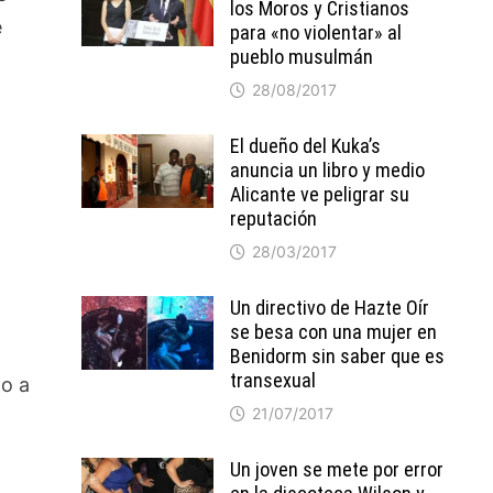
los Moros y Cristianos
e
para «no violentar» al
pueblo musulmán
28/08/2017
El dueño del Kuka’s
anuncia un libro y medio
Alicante ve peligrar su
reputación
28/03/2017
Un directivo de Hazte Oír
se besa con una mujer en
Benidorm sin saber que es
transexual
do a
21/07/2017
Un joven se mete por error