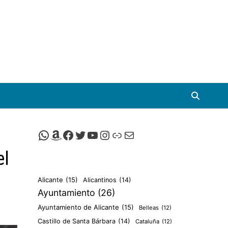
Canal de Whatsapp de Viscalacant
Comprar en Amazon
Facebook de Viscalacant
Twitter de Viscalacant
Canal de Youtube de Viscalacant
Instagram de Viscalacant
Viscalacant en Polkaverse
Correo electrónico
el
Alicante
(15)
Alicantinos
(14)
Ayuntamiento
(26)
Ayuntamiento de Alicante
(15)
Belleas
(12)
Castillo de Santa Bárbara
(14)
Cataluña
(12)