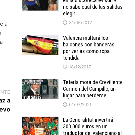
en la discoteca Wilson y
no sabe cuál de las salidas
elegir
31/05/2017
e a
n
Valencia multará los
na
balcones con banderas
por verlas como ropa
tendida
18/12/2017
Tetería mora de Crevillente
Carmen del Campillo, un
Entrada
ENTE
lugar para perderse
siguiente:
az a
01/07/2021
uevo
La Generalitat invertirá
300.000 euros en un
traductor del valenciano al