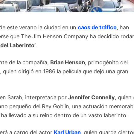
 de este verano la ciudad en un
caos de tráfico
, han
cerse que The Jim Henson Company ha decidido roda
 del Laberinto’
.
ente de la compañía,
Brian Henson
, primogénito del
n
, quien dirigió en 1986 la película que dejó una gran
oven Sarah, interpretada por
Jennifer Connelly
, quien
ano pequeño del Rey Goblin, una actuación memorab
 ha llevado a su reino dentro de un vasto laberinto.
rerá a cargo del actor
Karl Urban
, quien guarda cierto