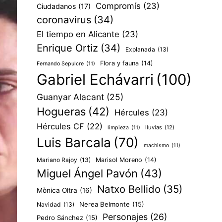
Compromís
(23)
Ciudadanos
(17)
coronavirus
(34)
El tiempo en Alicante
(23)
Enrique Ortiz
(34)
Explanada
(13)
Flora y fauna
(14)
Fernando Sepulcre
(11)
Gabriel Echávarri
(100)
Guanyar Alacant
(25)
Hogueras
(42)
Hércules
(23)
Hércules CF
(22)
lluvias
(12)
limpieza
(11)
Luis Barcala
(70)
machismo
(11)
Mariano Rajoy
(13)
Marisol Moreno
(14)
Miguel Ángel Pavón
(43)
Natxo Bellido
(35)
Mònica Oltra
(16)
Nerea Belmonte
(15)
Navidad
(13)
Personajes
(26)
Pedro Sánchez
(15)