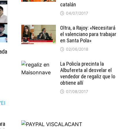
catalán
04/07/2017
Oltra, a Rajoy: «Necesitará
el valenciano para trabajar
en Santa Pola»
02/06/2018
tada
La Policía precinta la
Albufereta al desvelar el
vendedor de regaliz que lo
obtiene allí
07/08/2017
ara