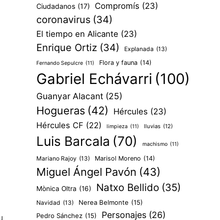
Compromís
(23)
Ciudadanos
(17)
coronavirus
(34)
El tiempo en Alicante
(23)
Enrique Ortiz
(34)
Explanada
(13)
Flora y fauna
(14)
Fernando Sepulcre
(11)
Gabriel Echávarri
(100)
Guanyar Alacant
(25)
Hogueras
(42)
Hércules
(23)
Hércules CF
(22)
lluvias
(12)
limpieza
(11)
Luis Barcala
(70)
machismo
(11)
Mariano Rajoy
(13)
Marisol Moreno
(14)
Miguel Ángel Pavón
(43)
Natxo Bellido
(35)
Mònica Oltra
(16)
Nerea Belmonte
(15)
Navidad
(13)
Personajes
(26)
Pedro Sánchez
(15)
u