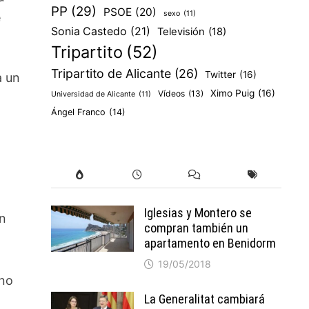
PP
(29)
PSOE
(20)
sexo
(11)
e
Sonia Castedo
(21)
Televisión
(18)
Tripartito
(52)
Tripartito de Alicante
(26)
Twitter
(16)
a un
Ximo Puig
(16)
Vídeos
(13)
Universidad de Alicante
(11)
l
Ángel Franco
(14)
Iglesias y Montero se
en
compran también un
apartamento en Benidorm
19/05/2018
 no
La Generalitat cambiará