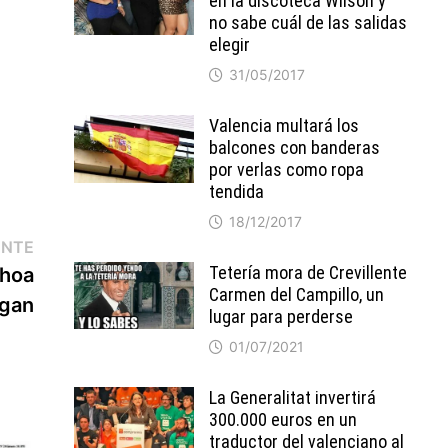
en la discoteca Wilson y
no sabe cuál de las salidas
elegir
31/05/2017
Valencia multará los
balcones con banderas
por verlas como ropa
tendida
18/12/2017
Entrada
ENTE
siguiente:
Tetería mora de Crevillente
choa
Carmen del Campillo, un
egan
lugar para perderse
01/07/2021
La Generalitat invertirá
300.000 euros en un
traductor del valenciano al