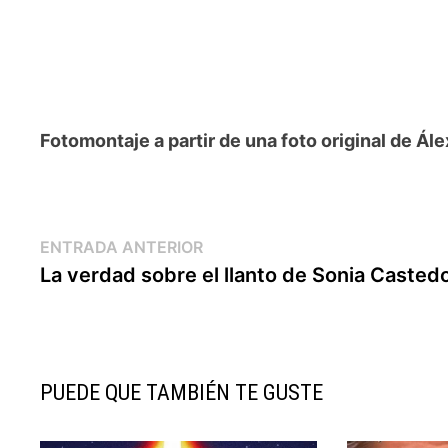
Fotomontaje a partir de una foto original de Á
Navegación
Entrada
ENTRADA ANTERIOR
anterior:
La verdad sobre el llanto de Sonia Casted
de
entradas
PUEDE QUE TAMBIÉN TE GUSTE