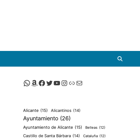
Canal de Whatsapp de Viscalacant
Comprar en Amazon
Facebook de Viscalacant
Twitter de Viscalacant
Canal de Youtube de Viscalacant
Instagram de Viscalacant
Viscalacant en Polkaverse
Correo electrónico
Alicante
(15)
Alicantinos
(14)
Ayuntamiento
(26)
Ayuntamiento de Alicante
(15)
Belleas
(12)
Castillo de Santa Bárbara
(14)
Cataluña
(12)