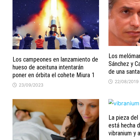
Los melóman
Los campeones en lanzamiento de
Sánchez y Ca
hueso de aceituna intentarán
de una santa
poner en órbita el cohete Miura 1
22/08/2019
23/09/2023
La pieza del 
está hecha 
vibranium y