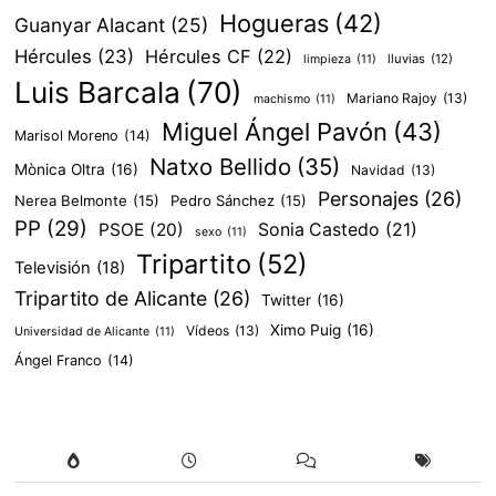
Hogueras
(42)
Guanyar Alacant
(25)
Hércules
(23)
Hércules CF
(22)
lluvias
(12)
limpieza
(11)
Luis Barcala
(70)
Mariano Rajoy
(13)
machismo
(11)
Miguel Ángel Pavón
(43)
Marisol Moreno
(14)
Natxo Bellido
(35)
Mònica Oltra
(16)
Navidad
(13)
Personajes
(26)
Nerea Belmonte
(15)
Pedro Sánchez
(15)
PP
(29)
PSOE
(20)
Sonia Castedo
(21)
sexo
(11)
Tripartito
(52)
Televisión
(18)
Tripartito de Alicante
(26)
Twitter
(16)
Ximo Puig
(16)
Vídeos
(13)
Universidad de Alicante
(11)
Ángel Franco
(14)