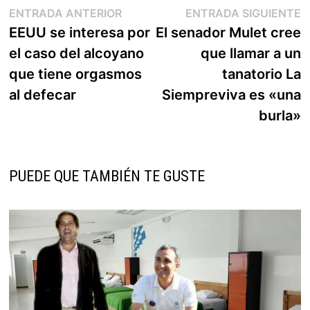
Navegación
Entrada
E
ENTRADA ANTERIOR
ENTRADA SIGUIENTE
anterior:
s
EEUU se interesa por
El senador Mulet cree
de
el caso del alcoyano
que llamar a un
entradas
que tiene orgasmos
tanatorio La
al defecar
Siempreviva es «una
burla»
PUEDE QUE TAMBIÉN TE GUSTE