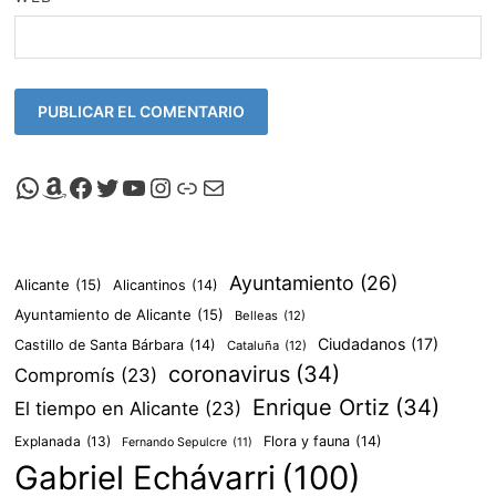
Canal de Whatsapp de Viscalacant
Comprar en Amazon
Facebook de Viscalacant
Twitter de Viscalacant
Canal de Youtube de Viscalacant
Instagram de Viscalacant
Viscalacant en Polkaverse
Correo electrónico
Ayuntamiento
(26)
Alicante
(15)
Alicantinos
(14)
Ayuntamiento de Alicante
(15)
Belleas
(12)
Ciudadanos
(17)
Castillo de Santa Bárbara
(14)
Cataluña
(12)
coronavirus
(34)
Compromís
(23)
Enrique Ortiz
(34)
El tiempo en Alicante
(23)
Explanada
(13)
Flora y fauna
(14)
Fernando Sepulcre
(11)
Gabriel Echávarri
(100)