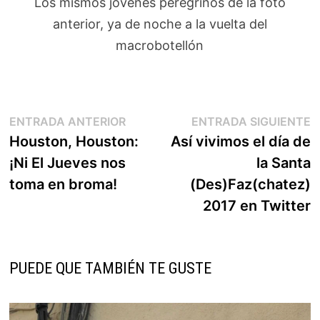
Los mismos jóvenes peregrinos de la foto
anterior, ya de noche a la vuelta del
macrobotellón
Navegación
Entrada
E
ENTRADA ANTERIOR
ENTRADA SIGUIENTE
anterior:
s
Houston, Houston:
Así vivimos el día de
de
¡Ni El Jueves nos
la Santa
entradas
toma en broma!
(Des)Faz(chatez)
2017 en Twitter
PUEDE QUE TAMBIÉN TE GUSTE