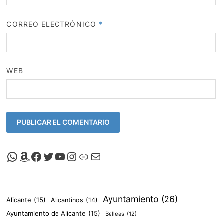
CORREO ELECTRÓNICO
*
WEB
Canal de Whatsapp de Viscalacant
Comprar en Amazon
Facebook de Viscalacant
Twitter de Viscalacant
Canal de Youtube de Viscalacant
Instagram de Viscalacant
Viscalacant en Polkaverse
Correo electrónico
Ayuntamiento
(26)
Alicante
(15)
Alicantinos
(14)
Ayuntamiento de Alicante
(15)
Belleas
(12)