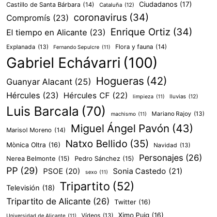
Ciudadanos
(17)
Castillo de Santa Bárbara
(14)
Cataluña
(12)
coronavirus
(34)
Compromís
(23)
Enrique Ortiz
(34)
El tiempo en Alicante
(23)
Explanada
(13)
Flora y fauna
(14)
Fernando Sepulcre
(11)
Gabriel Echávarri
(100)
Hogueras
(42)
Guanyar Alacant
(25)
Hércules
(23)
Hércules CF
(22)
lluvias
(12)
limpieza
(11)
Luis Barcala
(70)
Mariano Rajoy
(13)
machismo
(11)
Miguel Ángel Pavón
(43)
Marisol Moreno
(14)
Natxo Bellido
(35)
Mònica Oltra
(16)
Navidad
(13)
Personajes
(26)
Nerea Belmonte
(15)
Pedro Sánchez
(15)
PP
(29)
PSOE
(20)
Sonia Castedo
(21)
sexo
(11)
Tripartito
(52)
Televisión
(18)
Tripartito de Alicante
(26)
Twitter
(16)
Ximo Puig
(16)
Vídeos
(13)
Universidad de Alicante
(11)