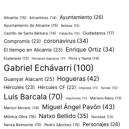
Ayuntamiento
(26)
Alicante
(15)
Alicantinos
(14)
Ayuntamiento de Alicante
(15)
Belleas
(12)
Ciudadanos
(17)
Castillo de Santa Bárbara
(14)
Cataluña
(12)
coronavirus
(34)
Compromís
(23)
Enrique Ortiz
(34)
El tiempo en Alicante
(23)
Explanada
(13)
Flora y fauna
(14)
Fernando Sepulcre
(11)
Gabriel Echávarri
(100)
Hogueras
(42)
Guanyar Alacant
(25)
Hércules
(23)
Hércules CF
(22)
lluvias
(12)
limpieza
(11)
Luis Barcala
(70)
Mariano Rajoy
(13)
machismo
(11)
Miguel Ángel Pavón
(43)
Marisol Moreno
(14)
Natxo Bellido
(35)
Mònica Oltra
(16)
Navidad
(13)
Personajes
(26)
Nerea Belmonte
(15)
Pedro Sánchez
(15)