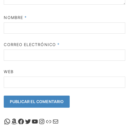
NOMBRE
*
CORREO ELECTRÓNICO
*
WEB
Canal de Whatsapp de Viscalacant
Comprar en Amazon
Facebook de Viscalacant
Twitter de Viscalacant
Canal de Youtube de Viscalacant
Instagram de Viscalacant
Viscalacant en Polkaverse
Correo electrónico