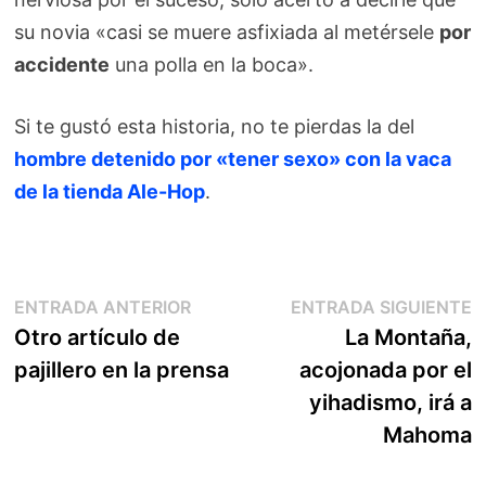
su novia «casi se muere asfixiada al metérsele
por
accidente
una polla en la boca».
Si te gustó esta historia, no te pierdas la del
hombre detenido por «tener sexo» con la vaca
de la tienda Ale-Hop
.
Navegación
Entrada
E
ENTRADA ANTERIOR
ENTRADA SIGUIENTE
anterior:
s
Otro artículo de
La Montaña,
de
pajillero en la prensa
acojonada por el
entradas
yihadismo, irá a
Mahoma