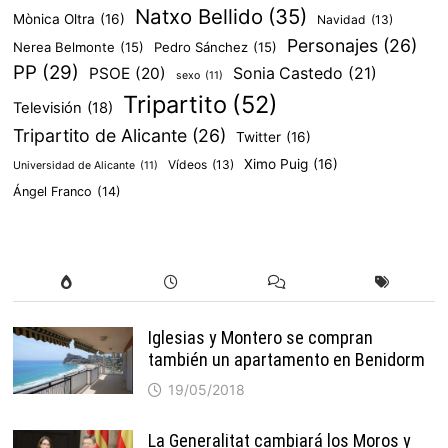
Natxo Bellido
(35)
Mònica Oltra
(16)
Navidad
(13)
Personajes
(26)
Nerea Belmonte
(15)
Pedro Sánchez
(15)
PP
(29)
PSOE
(20)
Sonia Castedo
(21)
sexo
(11)
Tripartito
(52)
Televisión
(18)
Tripartito de Alicante
(26)
Twitter
(16)
Ximo Puig
(16)
Vídeos
(13)
Universidad de Alicante
(11)
Ángel Franco
(14)
Iglesias y Montero se compran
también un apartamento en Benidorm
19/05/2018
La Generalitat cambiará los Moros y