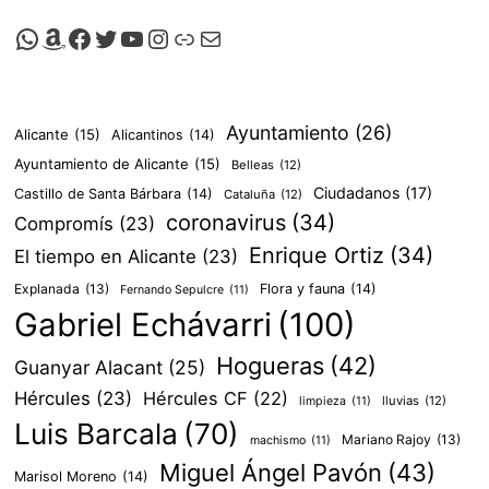
Canal de Whatsapp de Viscalacant
Comprar en Amazon
Facebook de Viscalacant
Twitter de Viscalacant
Canal de Youtube de Viscalacant
Instagram de Viscalacant
Viscalacant en Polkaverse
Correo electrónico
Ayuntamiento
(26)
Alicante
(15)
Alicantinos
(14)
Ayuntamiento de Alicante
(15)
Belleas
(12)
Ciudadanos
(17)
Castillo de Santa Bárbara
(14)
Cataluña
(12)
coronavirus
(34)
Compromís
(23)
Enrique Ortiz
(34)
El tiempo en Alicante
(23)
Explanada
(13)
Flora y fauna
(14)
Fernando Sepulcre
(11)
Gabriel Echávarri
(100)
Hogueras
(42)
Guanyar Alacant
(25)
Hércules
(23)
Hércules CF
(22)
lluvias
(12)
limpieza
(11)
Luis Barcala
(70)
Mariano Rajoy
(13)
machismo
(11)
Miguel Ángel Pavón
(43)
Marisol Moreno
(14)