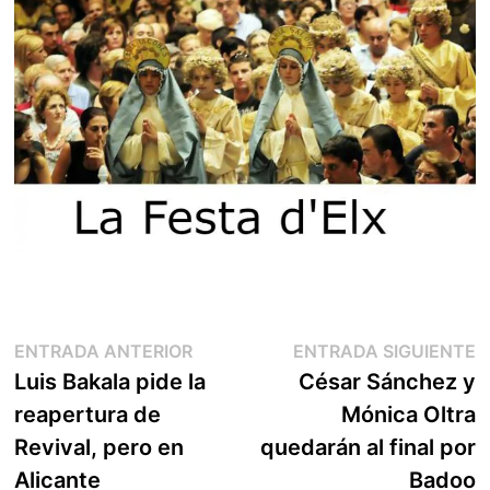
Navegación
Entrada
E
ENTRADA ANTERIOR
ENTRADA SIGUIENTE
anterior:
s
Luis Bakala pide la
César Sánchez y
de
reapertura de
Mónica Oltra
entradas
Revival, pero en
quedarán al final por
Alicante
Badoo