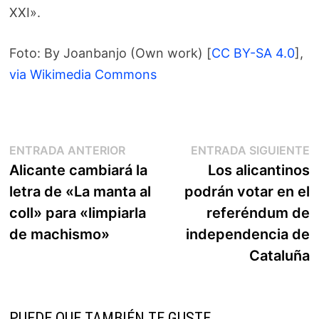
XXI».
Foto: By Joanbanjo (Own work) [
CC BY-SA 4.0
],
via Wikimedia Commons
Navegación
Entrada
E
ENTRADA ANTERIOR
ENTRADA SIGUIENTE
anterior:
s
Alicante cambiará la
Los alicantinos
de
letra de «La manta al
podrán votar en el
entradas
coll» para «limpiarla
referéndum de
de machismo»
independencia de
Cataluña
PUEDE QUE TAMBIÉN TE GUSTE