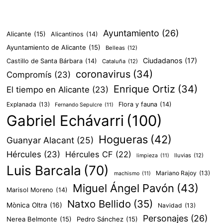
Ayuntamiento
(26)
Alicante
(15)
Alicantinos
(14)
Ayuntamiento de Alicante
(15)
Belleas
(12)
Ciudadanos
(17)
Castillo de Santa Bárbara
(14)
Cataluña
(12)
coronavirus
(34)
Compromís
(23)
Enrique Ortiz
(34)
El tiempo en Alicante
(23)
Explanada
(13)
Flora y fauna
(14)
Fernando Sepulcre
(11)
Gabriel Echávarri
(100)
Hogueras
(42)
Guanyar Alacant
(25)
Hércules
(23)
Hércules CF
(22)
lluvias
(12)
limpieza
(11)
Luis Barcala
(70)
Mariano Rajoy
(13)
machismo
(11)
Miguel Ángel Pavón
(43)
Marisol Moreno
(14)
Natxo Bellido
(35)
Mònica Oltra
(16)
Navidad
(13)
Personajes
(26)
Nerea Belmonte
(15)
Pedro Sánchez
(15)