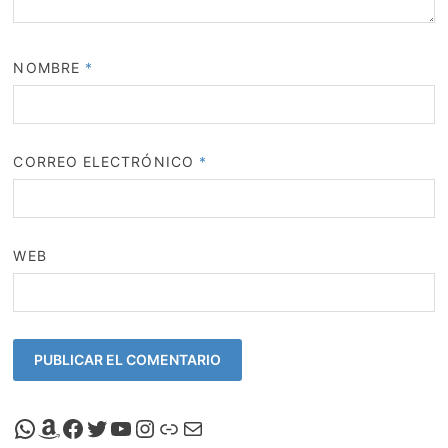
NOMBRE
*
CORREO ELECTRÓNICO
*
WEB
Canal de Whatsapp de Viscalacant
Comprar en Amazon
Facebook de Viscalacant
Twitter de Viscalacant
Canal de Youtube de Viscalacant
Instagram de Viscalacant
Viscalacant en Polkaverse
Correo electrónico