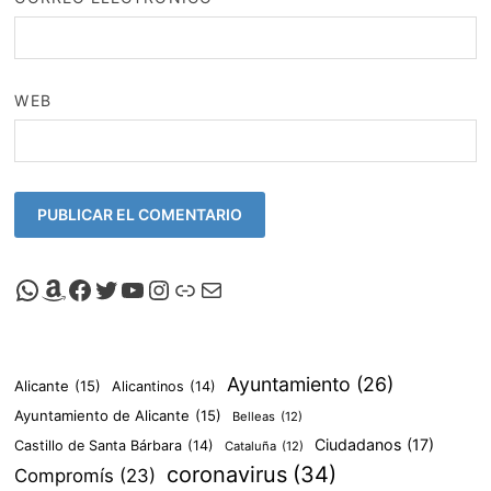
WEB
Canal de Whatsapp de Viscalacant
Comprar en Amazon
Facebook de Viscalacant
Twitter de Viscalacant
Canal de Youtube de Viscalacant
Instagram de Viscalacant
Viscalacant en Polkaverse
Correo electrónico
Ayuntamiento
(26)
Alicante
(15)
Alicantinos
(14)
Ayuntamiento de Alicante
(15)
Belleas
(12)
Ciudadanos
(17)
Castillo de Santa Bárbara
(14)
Cataluña
(12)
coronavirus
(34)
Compromís
(23)