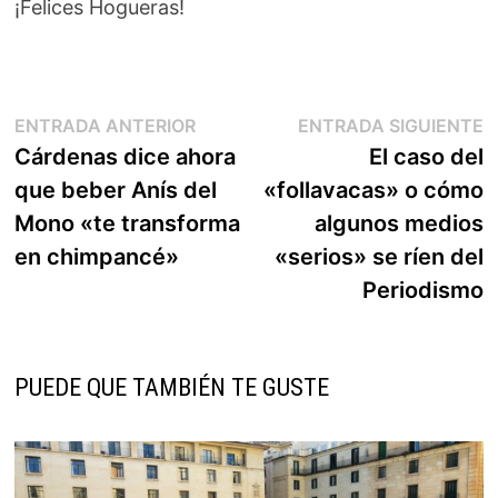
¡Felices Hogueras!
Navegación
Entrada
E
ENTRADA ANTERIOR
ENTRADA SIGUIENTE
anterior:
s
Cárdenas dice ahora
El caso del
de
que beber Anís del
«follavacas» o cómo
entradas
Mono «te transforma
algunos medios
en chimpancé»
«serios» se ríen del
Periodismo
PUEDE QUE TAMBIÉN TE GUSTE