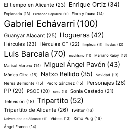
Enrique Ortiz
(34)
El tiempo en Alicante
(23)
Explanada
(13)
Flora y fauna
(14)
Fernando Sepulcre
(11)
Gabriel Echávarri
(100)
Hogueras
(42)
Guanyar Alacant
(25)
Hércules
(23)
Hércules CF
(22)
lluvias
(12)
limpieza
(11)
Luis Barcala
(70)
Mariano Rajoy
(13)
machismo
(11)
Miguel Ángel Pavón
(43)
Marisol Moreno
(14)
Natxo Bellido
(35)
Mònica Oltra
(16)
Navidad
(13)
Personajes
(26)
Nerea Belmonte
(15)
Pedro Sánchez
(15)
PP
(29)
PSOE
(20)
Sonia Castedo
(21)
sexo
(11)
Tripartito
(52)
Televisión
(18)
Tripartito de Alicante
(26)
Twitter
(16)
Ximo Puig
(16)
Vídeos
(13)
Universidad de Alicante
(11)
Ángel Franco
(14)