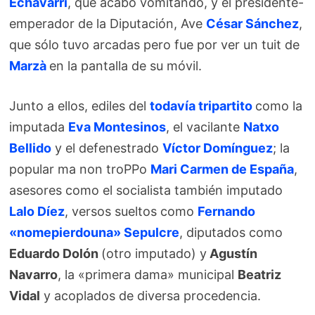
Echávarri
, que acabó vomitando, y el presidente-
emperador de la Diputación, Ave
César Sánchez
,
que sólo tuvo arcadas pero fue por ver un tuit de
Marzà
en la pantalla de su móvil.
Junto a ellos, ediles del
todavía tripartito
como la
imputada
Eva Montesinos
, el vacilante
Natxo
Bellido
y el defenestrado
Víctor Domínguez
; la
popular ma non troPPo
Mari Carmen de España
,
asesores como el socialista también imputado
Lalo Díez
, versos sueltos como
Fernando
«nomepierdouna» Sepulcre
, diputados como
Eduardo Dolón
(otro imputado) y
Agustín
Navarro
, la «primera dama» municipal
Beatriz
Vidal
y acoplados de diversa procedencia.