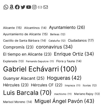
Canal de Whatsapp de Viscalacant
Comprar en Amazon
Facebook de Viscalacant
Twitter de Viscalacant
Canal de Youtube de Viscalacant
Instagram de Viscalacant
Viscalacant en Polkaverse
Correo electrónico
Ayuntamiento
(26)
Alicante
(15)
Alicantinos
(14)
Ayuntamiento de Alicante
(15)
Belleas
(12)
Ciudadanos
(17)
Castillo de Santa Bárbara
(14)
Cataluña
(12)
coronavirus
(34)
Compromís
(23)
Enrique Ortiz
(34)
El tiempo en Alicante
(23)
Explanada
(13)
Flora y fauna
(14)
Fernando Sepulcre
(11)
Gabriel Echávarri
(100)
Hogueras
(42)
Guanyar Alacant
(25)
Hércules
(23)
Hércules CF
(22)
lluvias
(12)
limpieza
(11)
Luis Barcala
(70)
Mariano Rajoy
(13)
machismo
(11)
Miguel Ángel Pavón
(43)
Marisol Moreno
(14)