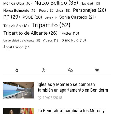
Natxo Bellido
(35)
Mònica Oltra
(16)
Navidad
(13)
Personajes
(26)
Nerea Belmonte
(15)
Pedro Sánchez
(15)
PP
(29)
PSOE
(20)
Sonia Castedo
(21)
sexo
(11)
Tripartito
(52)
Televisión
(18)
Tripartito de Alicante
(26)
Twitter
(16)
Ximo Puig
(16)
Vídeos
(13)
Universidad de Alicante
(11)
Ángel Franco
(14)
Iglesias y Montero se compran
también un apartamento en Benidorm
19/05/2018
La Generalitat cambiará los Moros y