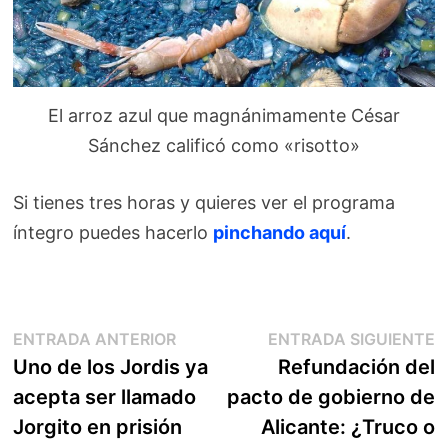
El arroz azul que magnánimamente César
Sánchez calificó como «risotto»
Si tienes tres horas y quieres ver el programa
íntegro puedes hacerlo
pinchando aquí
.
Navegación
Entrada
E
ENTRADA ANTERIOR
ENTRADA SIGUIENTE
anterior:
s
Uno de los Jordis ya
Refundación del
de
acepta ser llamado
pacto de gobierno de
entradas
Jorgito en prisión
Alicante: ¿Truco o