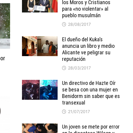
los Moros y Cristianos
para «no violentar» al
pueblo musulmán
28/08/2017
El dueño del Kuka’s
anuncia un libro y medio
Alicante ve peligrar su
por
reputación
28/03/2017
Un directivo de Hazte Oír
se besa con una mujer en
Benidorm sin saber que es
transexual
21/07/2017
Un joven se mete por error