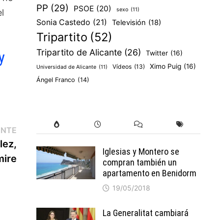
PP
(29)
PSOE
(20)
sexo
(11)
l
Sonia Castedo
(21)
Televisión
(18)
Tripartito
(52)
Tripartito de Alicante
(26)
y
Twitter
(16)
Ximo Puig
(16)
Vídeos
(13)
Universidad de Alicante
(11)
Ángel Franco
(14)
Entrada
ENTE
siguiente:
lez,
Iglesias y Montero se
mire
compran también un
apartamento en Benidorm
19/05/2018
La Generalitat cambiará