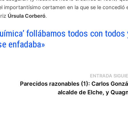
el importantísimo certamen en la que se le concedió e
triz
Úrsula Corberó
.
Química’ follábamos todos con todos 
se enfadaba»
ENTRADA SIGUI
Parecidos razonables (1): Carlos Gonzá
alcalde de Elche, y Quag