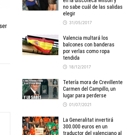
en la discoteca Wilson y
no sabe cuál de las salidas
elegir
31/05/2017
ser
Valencia multará los
balcones con banderas
por verlas como ropa
tendida
18/12/2017
Tetería mora de Crevillente
Carmen del Campillo, un
lugar para perderse
01/07/2021
La Generalitat invertirá
300.000 euros en un
traductor del valenciano al