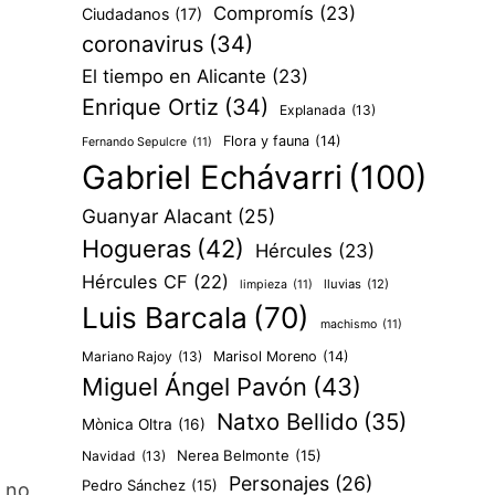
Compromís
(23)
Ciudadanos
(17)
coronavirus
(34)
El tiempo en Alicante
(23)
Enrique Ortiz
(34)
Explanada
(13)
Flora y fauna
(14)
Fernando Sepulcre
(11)
Gabriel Echávarri
(100)
Guanyar Alacant
(25)
Hogueras
(42)
Hércules
(23)
Hércules CF
(22)
lluvias
(12)
limpieza
(11)
Luis Barcala
(70)
machismo
(11)
Mariano Rajoy
(13)
Marisol Moreno
(14)
Miguel Ángel Pavón
(43)
Natxo Bellido
(35)
Mònica Oltra
(16)
Nerea Belmonte
(15)
Navidad
(13)
Personajes
(26)
Pedro Sánchez
(15)
e no