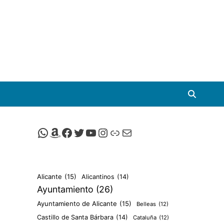
Canal de Whatsapp de Viscalacant
Comprar en Amazon
Facebook de Viscalacant
Twitter de Viscalacant
Canal de Youtube de Viscalacant
Instagram de Viscalacant
Viscalacant en Polkaverse
Correo electrónico
Alicante
(15)
Alicantinos
(14)
Ayuntamiento
(26)
Ayuntamiento de Alicante
(15)
Belleas
(12)
Castillo de Santa Bárbara
(14)
Cataluña
(12)