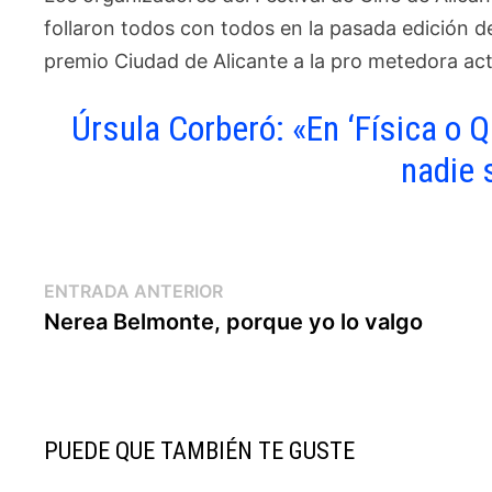
follaron todos con todos en la pasada edición d
premio Ciudad de Alicante a la pro metedora ac
Úrsula Corberó: «En ‘Física o 
nadie 
Navegación
Entrada
ENTRADA ANTERIOR
anterior:
Nerea Belmonte, porque yo lo valgo
de
entradas
PUEDE QUE TAMBIÉN TE GUSTE