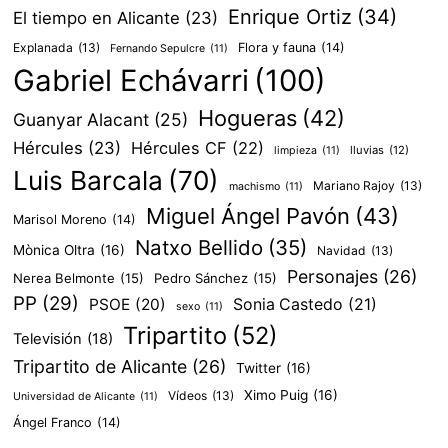
Enrique Ortiz
(34)
El tiempo en Alicante
(23)
Explanada
(13)
Flora y fauna
(14)
Fernando Sepulcre
(11)
Gabriel Echávarri
(100)
Hogueras
(42)
Guanyar Alacant
(25)
Hércules
(23)
Hércules CF
(22)
lluvias
(12)
limpieza
(11)
Luis Barcala
(70)
Mariano Rajoy
(13)
machismo
(11)
Miguel Ángel Pavón
(43)
Marisol Moreno
(14)
Natxo Bellido
(35)
Mònica Oltra
(16)
Navidad
(13)
Personajes
(26)
Nerea Belmonte
(15)
Pedro Sánchez
(15)
PP
(29)
PSOE
(20)
Sonia Castedo
(21)
sexo
(11)
Tripartito
(52)
Televisión
(18)
Tripartito de Alicante
(26)
Twitter
(16)
Ximo Puig
(16)
Vídeos
(13)
Universidad de Alicante
(11)
Ángel Franco
(14)