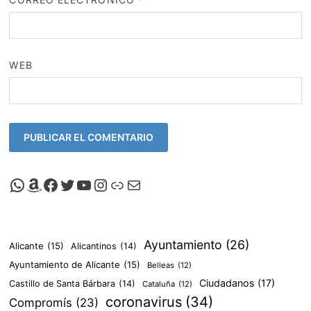
WEB
Canal de Whatsapp de Viscalacant
Comprar en Amazon
Facebook de Viscalacant
Twitter de Viscalacant
Canal de Youtube de Viscalacant
Instagram de Viscalacant
Viscalacant en Polkaverse
Correo electrónico
Ayuntamiento
(26)
Alicante
(15)
Alicantinos
(14)
Ayuntamiento de Alicante
(15)
Belleas
(12)
Ciudadanos
(17)
Castillo de Santa Bárbara
(14)
Cataluña
(12)
coronavirus
(34)
Compromís
(23)