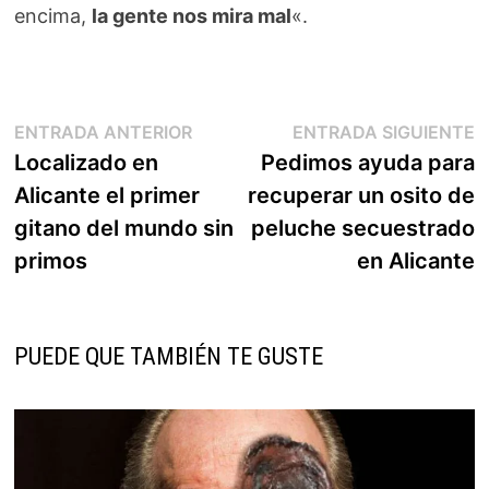
encima,
la gente nos mira mal
«.
Navegación
Entrada
E
ENTRADA ANTERIOR
ENTRADA SIGUIENTE
anterior:
s
Localizado en
Pedimos ayuda para
de
Alicante el primer
recuperar un osito de
entradas
gitano del mundo sin
peluche secuestrado
primos
en Alicante
PUEDE QUE TAMBIÉN TE GUSTE