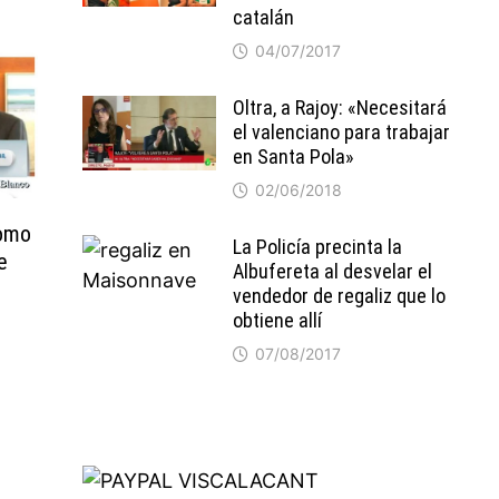
catalán
04/07/2017
Oltra, a Rajoy: «Necesitará
el valenciano para trabajar
en Santa Pola»
02/06/2018
como
La Policía precinta la
e
Albufereta al desvelar el
vendedor de regaliz que lo
obtiene allí
07/08/2017