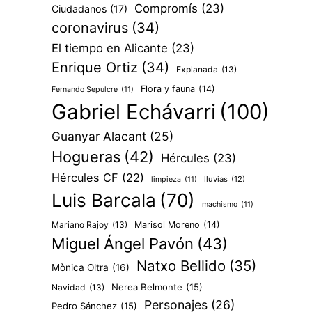
Compromís
(23)
Ciudadanos
(17)
coronavirus
(34)
El tiempo en Alicante
(23)
Enrique Ortiz
(34)
Explanada
(13)
Flora y fauna
(14)
Fernando Sepulcre
(11)
Gabriel Echávarri
(100)
Guanyar Alacant
(25)
Hogueras
(42)
Hércules
(23)
Hércules CF
(22)
lluvias
(12)
limpieza
(11)
Luis Barcala
(70)
machismo
(11)
Mariano Rajoy
(13)
Marisol Moreno
(14)
Miguel Ángel Pavón
(43)
Natxo Bellido
(35)
Mònica Oltra
(16)
Nerea Belmonte
(15)
Navidad
(13)
Personajes
(26)
Pedro Sánchez
(15)