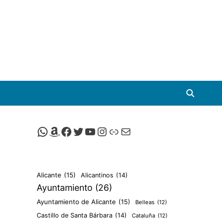
Canal de Whatsapp de Viscalacant
Comprar en Amazon
Facebook de Viscalacant
Twitter de Viscalacant
Canal de Youtube de Viscalacant
Instagram de Viscalacant
Viscalacant en Polkaverse
Correo electrónico
Alicante
(15)
Alicantinos
(14)
Ayuntamiento
(26)
Ayuntamiento de Alicante
(15)
Belleas
(12)
Castillo de Santa Bárbara
(14)
Cataluña
(12)