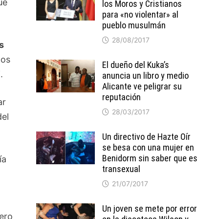
ue
los Moros y Cristianos
para «no violentar» al
pueblo musulmán
28/08/2017
s
dos
El dueño del Kuka’s
.
anuncia un libro y medio
Alicante ve peligrar su
reputación
ar
28/03/2017
del
Un directivo de Hazte Oír
se besa con una mujer en
Benidorm sin saber que es
ía
transexual
21/07/2017
Un joven se mete por error
bero