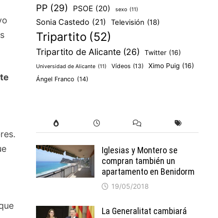
PP
(29)
PSOE
(20)
sexo
(11)
vo
Sonia Castedo
(21)
Televisión
(18)
es
Tripartito
(52)
Tripartito de Alicante
(26)
Twitter
(16)
Ximo Puig
(16)
Vídeos
(13)
Universidad de Alicante
(11)
te
Ángel Franco
(14)
res.
ue
Iglesias y Montero se
compran también un
apartamento en Benidorm
19/05/2018
 que
La Generalitat cambiará