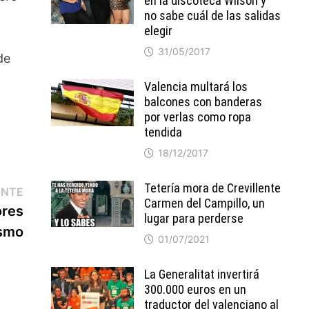
en la discoteca Wilson y
no sabe cuál de las salidas
elegir
31/05/2017
de
Valencia multará los
balcones con banderas
por verlas como ropa
tendida
18/12/2017
Tetería mora de Crevillente
Entrada
ENTE
Carmen del Campillo, un
siguiente:
ores
lugar para perderse
ismo
01/07/2021
La Generalitat invertirá
300.000 euros en un
traductor del valenciano al