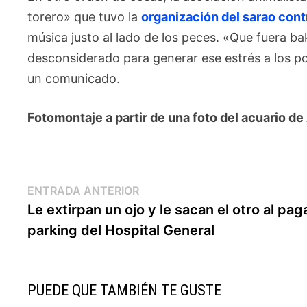
torero» que tuvo la
organización del sarao cont
música justo al lado de los peces. «Que fuera b
desconsiderado para generar ese estrés a los po
un comunicado.
Fotomontaje a partir de una foto del acuario de
Navegación
Entrada
ENTRADA ANTERIOR
anterior:
Le extirpan un ojo y le sacan el otro al paga
de
parking del Hospital General
entradas
PUEDE QUE TAMBIÉN TE GUSTE