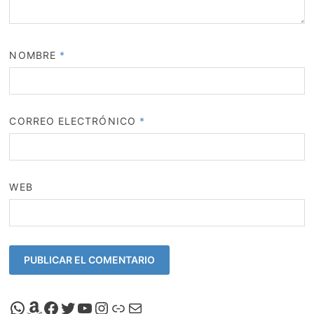
NOMBRE
*
CORREO ELECTRÓNICO
*
WEB
Canal de Whatsapp de Viscalacant
Comprar en Amazon
Facebook de Viscalacant
Twitter de Viscalacant
Canal de Youtube de Viscalacant
Instagram de Viscalacant
Viscalacant en Polkaverse
Correo electrónico