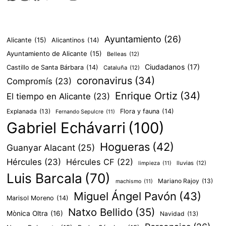
Ayuntamiento
(26)
Alicante
(15)
Alicantinos
(14)
Ayuntamiento de Alicante
(15)
Belleas
(12)
Ciudadanos
(17)
Castillo de Santa Bárbara
(14)
Cataluña
(12)
coronavirus
(34)
Compromís
(23)
Enrique Ortiz
(34)
El tiempo en Alicante
(23)
Explanada
(13)
Flora y fauna
(14)
Fernando Sepulcre
(11)
Gabriel Echávarri
(100)
Hogueras
(42)
Guanyar Alacant
(25)
Hércules
(23)
Hércules CF
(22)
lluvias
(12)
limpieza
(11)
Luis Barcala
(70)
Mariano Rajoy
(13)
machismo
(11)
Miguel Ángel Pavón
(43)
Marisol Moreno
(14)
Natxo Bellido
(35)
Mònica Oltra
(16)
Navidad
(13)