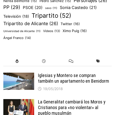
Personajes
(26)
Nerea Belmonte
(15)
Pedro Sánchez
(15)
PP
(29)
PSOE
(20)
Sonia Castedo
(21)
sexo
(11)
Tripartito
(52)
Televisión
(18)
Tripartito de Alicante
(26)
Twitter
(16)
Ximo Puig
(16)
Vídeos
(13)
Universidad de Alicante
(11)
Ángel Franco
(14)
Iglesias y Montero se compran
también un apartamento en Benidorm
19/05/2018
La Generalitat cambiará los Moros y
Cristianos para «no violentar» al
pueblo musulmán