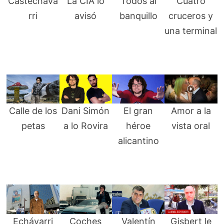
Castecháva
La CIA lo
Todos al
Cuatro
rri
avisó
banquillo
cruceros y
una terminal
Calle de los
Dani Simón
El gran
Amor a la
petas
a lo Rovira
héroe
vista oral
alicantino
Echávarri
Coches
Valentín
Gisbert le