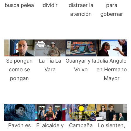
busca pelea
dividir
distraer la
para
atención
gobernar
Se pongan
La Tía La
Guanyar y la
Julia Angulo
como se
Vara
Volvo
en Hermano
pongan
Mayor
Pavón es
El alcalde y
Campaña
Lo sienten,