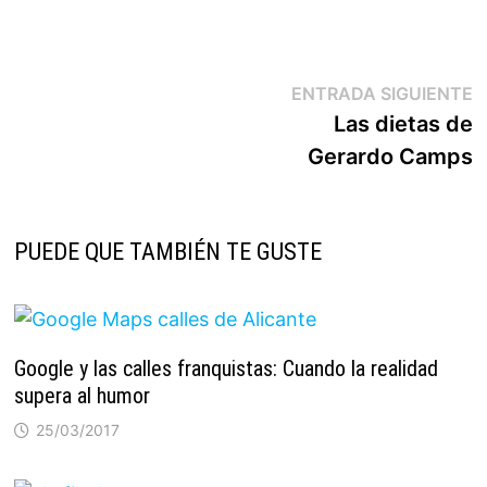
Navegación
E
ENTRADA SIGUIENTE
s
Las dietas de
de
Gerardo Camps
entradas
PUEDE QUE TAMBIÉN TE GUSTE
Google y las calles franquistas: Cuando la realidad
supera al humor
25/03/2017