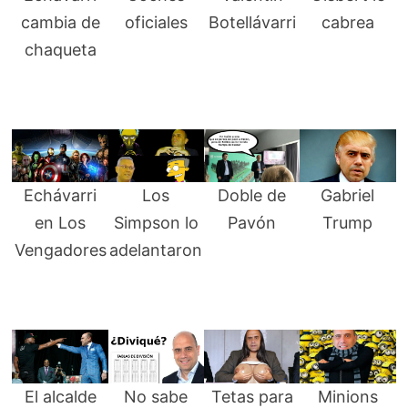
cambia de
oficiales
Botellávarri
cabrea
chaqueta
Echávarri
Los
Doble de
Gabriel
en Los
Simpson lo
Pavón
Trump
Vengadores
adelantaron
El alcalde
No sabe
Tetas para
Minions