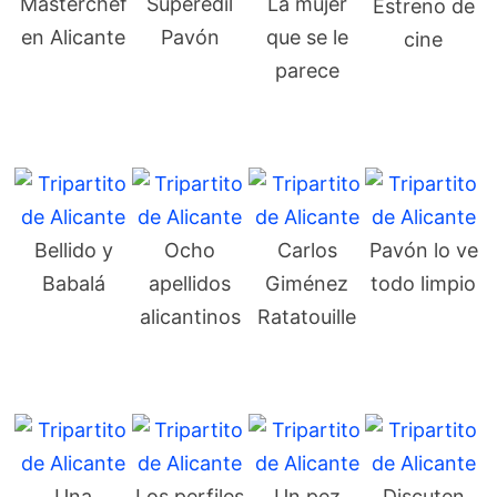
Masterchef
Superedil
La mujer
Estreno de
en Alicante
Pavón
que se le
cine
parece
Bellido y
Ocho
Carlos
Pavón lo ve
Babalá
apellidos
Giménez
todo limpio
alicantinos
Ratatouille
Una
Los perfiles
Un pez
Discuten