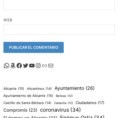
WEB
Canal de Whatsapp de Viscalacant
Comprar en Amazon
Facebook de Viscalacant
Twitter de Viscalacant
Canal de Youtube de Viscalacant
Instagram de Viscalacant
Viscalacant en Polkaverse
Correo electrónico
Ayuntamiento
(26)
Alicante
(15)
Alicantinos
(14)
Ayuntamiento de Alicante
(15)
Belleas
(12)
Ciudadanos
(17)
Castillo de Santa Bárbara
(14)
Cataluña
(12)
coronavirus
(34)
Compromís
(23)
Enrique Ortiz
(34)