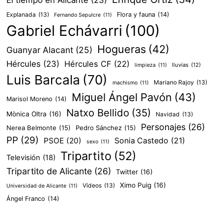
El tiempo en Alicante
(23)
Explanada
(13)
Flora y fauna
(14)
Fernando Sepulcre
(11)
Gabriel Echávarri
(100)
Hogueras
(42)
Guanyar Alacant
(25)
Hércules
(23)
Hércules CF
(22)
lluvias
(12)
limpieza
(11)
Luis Barcala
(70)
Mariano Rajoy
(13)
machismo
(11)
Miguel Ángel Pavón
(43)
Marisol Moreno
(14)
Natxo Bellido
(35)
Mònica Oltra
(16)
Navidad
(13)
Personajes
(26)
Nerea Belmonte
(15)
Pedro Sánchez
(15)
PP
(29)
PSOE
(20)
Sonia Castedo
(21)
sexo
(11)
Tripartito
(52)
Televisión
(18)
Tripartito de Alicante
(26)
Twitter
(16)
Ximo Puig
(16)
Vídeos
(13)
Universidad de Alicante
(11)
Ángel Franco
(14)