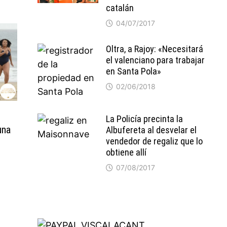
catalán
04/07/2017
Oltra, a Rajoy: «Necesitará
el valenciano para trabajar
en Santa Pola»
02/06/2018
La Policía precinta la
una
Albufereta al desvelar el
vendedor de regaliz que lo
obtiene allí
07/08/2017