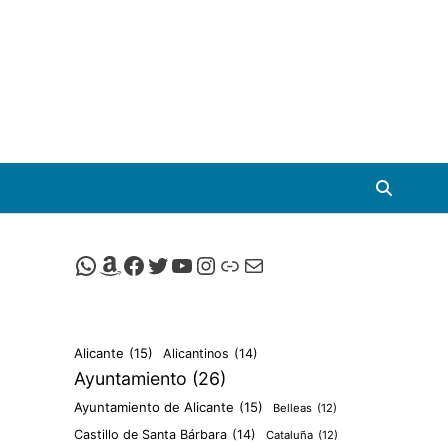
Canal de Whatsapp de Viscalacant
Comprar en Amazon
Facebook de Viscalacant
Twitter de Viscalacant
Canal de Youtube de Viscalacant
Instagram de Viscalacant
Viscalacant en Polkaverse
Correo electrónico
Alicante
(15)
Alicantinos
(14)
Ayuntamiento
(26)
Ayuntamiento de Alicante
(15)
Belleas
(12)
Castillo de Santa Bárbara
(14)
Cataluña
(12)