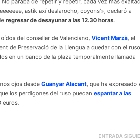
. No paraba de repetir y repetir, cada vez más exalta
eeeeeee, astik axí deslarocho, coyons'», declaró a
 de
regresar de desayunar a las 12.30 horas
.
 oídos del conseller de Valenciano,
Vicent Marzà
, el
nt de Preservació de la Llengua a quedar con el rus
ados en un banco de la plaza temporalmente llamada
enos ojos desde
Guanyar Alacant
, que ha expresado 
que los perdigones del ruso puedan
espantar a las
0 euros.
ENTRADA SIGUI