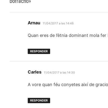
borracho
»
dice:
Arnau
11/04/2017 a las 14:46
Quan eres de l’ètnia dominant mola fer
RESPONDER
dice:
Carles
11/04/2017 a las 14:30
A vore quan féu conyetes així de graci
RESPONDER