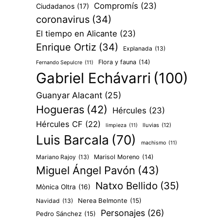
Compromís
(23)
Ciudadanos
(17)
coronavirus
(34)
El tiempo en Alicante
(23)
Enrique Ortiz
(34)
Explanada
(13)
Flora y fauna
(14)
Fernando Sepulcre
(11)
Gabriel Echávarri
(100)
Guanyar Alacant
(25)
Hogueras
(42)
Hércules
(23)
Hércules CF
(22)
lluvias
(12)
limpieza
(11)
Luis Barcala
(70)
machismo
(11)
Mariano Rajoy
(13)
Marisol Moreno
(14)
Miguel Ángel Pavón
(43)
Natxo Bellido
(35)
Mònica Oltra
(16)
Nerea Belmonte
(15)
Navidad
(13)
Personajes
(26)
Pedro Sánchez
(15)