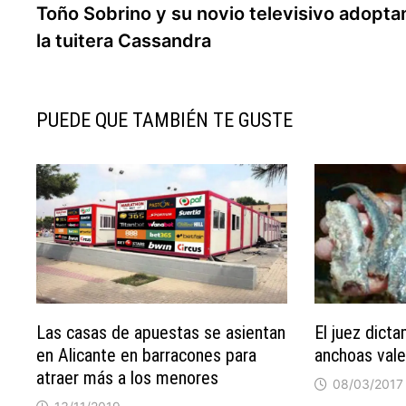
anterior:
Toño Sobrino y su novio televisivo adopta
de
la tuitera Cassandra
entradas
PUEDE QUE TAMBIÉN TE GUSTE
Las casas de apuestas se asientan
El juez dict
en Alicante en barracones para
anchoas vale
atraer más a los menores
08/03/2017