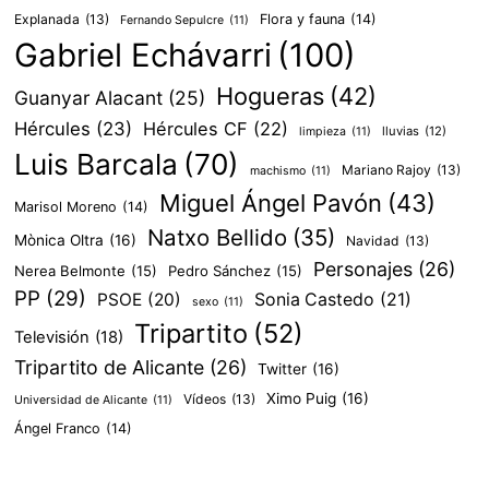
Explanada
(13)
Flora y fauna
(14)
Fernando Sepulcre
(11)
Gabriel Echávarri
(100)
Hogueras
(42)
Guanyar Alacant
(25)
Hércules
(23)
Hércules CF
(22)
lluvias
(12)
limpieza
(11)
Luis Barcala
(70)
Mariano Rajoy
(13)
machismo
(11)
Miguel Ángel Pavón
(43)
Marisol Moreno
(14)
Natxo Bellido
(35)
Mònica Oltra
(16)
Navidad
(13)
Personajes
(26)
Nerea Belmonte
(15)
Pedro Sánchez
(15)
PP
(29)
PSOE
(20)
Sonia Castedo
(21)
sexo
(11)
Tripartito
(52)
Televisión
(18)
Tripartito de Alicante
(26)
Twitter
(16)
Ximo Puig
(16)
Vídeos
(13)
Universidad de Alicante
(11)
Ángel Franco
(14)