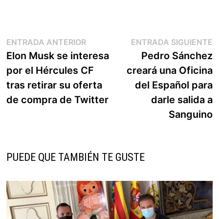
Navegación
Entrada
E
ENTRADA ANTERIOR
ENTRADA SIGUIENTE
anterior:
s
Elon Musk se interesa
Pedro Sánchez
de
por el Hércules CF
creará una Oficina
entradas
tras retirar su oferta
del Español para
de compra de Twitter
darle salida a
Sanguino
PUEDE QUE TAMBIÉN TE GUSTE