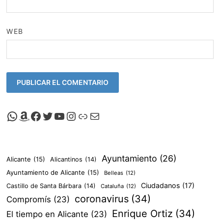
WEB
Canal de Whatsapp de Viscalacant
Comprar en Amazon
Facebook de Viscalacant
Twitter de Viscalacant
Canal de Youtube de Viscalacant
Instagram de Viscalacant
Viscalacant en Polkaverse
Correo electrónico
Ayuntamiento
(26)
Alicante
(15)
Alicantinos
(14)
Ayuntamiento de Alicante
(15)
Belleas
(12)
Ciudadanos
(17)
Castillo de Santa Bárbara
(14)
Cataluña
(12)
coronavirus
(34)
Compromís
(23)
Enrique Ortiz
(34)
El tiempo en Alicante
(23)