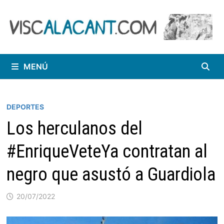
Saltar
al
contenido
MENÚ
DEPORTES
Los herculanos del
#EnriqueVeteYa contratan al
negro que asustó a Guardiola
20/07/2022