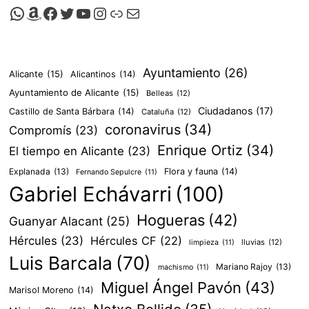
Canal de Whatsapp de Viscalacant
Comprar en Amazon
Facebook de Viscalacant
Twitter de Viscalacant
Canal de Youtube de Viscalacant
Instagram de Viscalacant
Viscalacant en Polkaverse
Correo electrónico
Ayuntamiento
(26)
Alicante
(15)
Alicantinos
(14)
Ayuntamiento de Alicante
(15)
Belleas
(12)
Ciudadanos
(17)
Castillo de Santa Bárbara
(14)
Cataluña
(12)
coronavirus
(34)
Compromís
(23)
Enrique Ortiz
(34)
El tiempo en Alicante
(23)
Explanada
(13)
Flora y fauna
(14)
Fernando Sepulcre
(11)
Gabriel Echávarri
(100)
Hogueras
(42)
Guanyar Alacant
(25)
Hércules
(23)
Hércules CF
(22)
lluvias
(12)
limpieza
(11)
Luis Barcala
(70)
Mariano Rajoy
(13)
machismo
(11)
Miguel Ángel Pavón
(43)
Marisol Moreno
(14)