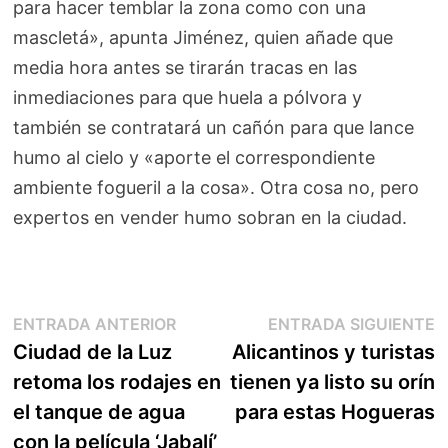
para hacer temblar la zona como con una
mascletá», apunta Jiménez, quien añade que
media hora antes se tirarán tracas en las
inmediaciones para que huela a pólvora y
también se contratará un cañón para que lance
humo al cielo y «aporte el correspondiente
ambiente fogueril a la cosa». Otra cosa no, pero
expertos en vender humo sobran en la ciudad.
Navegación
Entrada
E
ENTRADA ANTERIOR
ENTRADA SIGUIENTE
anterior:
s
Ciudad de la Luz
Alicantinos y turistas
de
retoma los rodajes en
tienen ya listo su orín
entradas
el tanque de agua
para estas Hogueras
con la película ‘Jabalí’