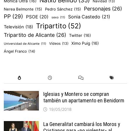
Natxo Bellido
(35)
Mònica Oltra
(16)
Navidad
(13)
Personajes
(26)
Nerea Belmonte
(15)
Pedro Sánchez
(15)
PP
(29)
PSOE
(20)
Sonia Castedo
(21)
sexo
(11)
Tripartito
(52)
Televisión
(18)
Tripartito de Alicante
(26)
Twitter
(16)
Ximo Puig
(16)
Vídeos
(13)
Universidad de Alicante
(11)
Ángel Franco
(14)
Iglesias y Montero se compran
también un apartamento en Benidorm
19/05/2018
La Generalitat cambiará los Moros y
Cristianos para «no violentar» al