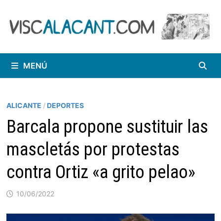
Saltar
al
contenido
MENÚ
ALICANTE
/
DEPORTES
Barcala propone sustituir las
mascletás por protestas
contra Ortiz «a grito pelao»
10/06/2022