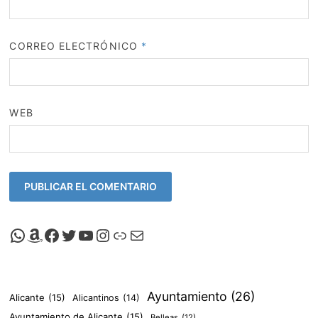
CORREO ELECTRÓNICO
*
WEB
Canal de Whatsapp de Viscalacant
Comprar en Amazon
Facebook de Viscalacant
Twitter de Viscalacant
Canal de Youtube de Viscalacant
Instagram de Viscalacant
Viscalacant en Polkaverse
Correo electrónico
Ayuntamiento
(26)
Alicante
(15)
Alicantinos
(14)
Ayuntamiento de Alicante
(15)
Belleas
(12)