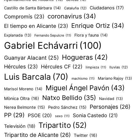
Ciudadanos
(17)
Castillo de Santa Bárbara
(14)
Cataluña
(12)
coronavirus
(34)
Compromís
(23)
Enrique Ortiz
(34)
El tiempo en Alicante
(23)
Explanada
(13)
Flora y fauna
(14)
Fernando Sepulcre
(11)
Gabriel Echávarri
(100)
Hogueras
(42)
Guanyar Alacant
(25)
Hércules
(23)
Hércules CF
(22)
lluvias
(12)
limpieza
(11)
Luis Barcala
(70)
Mariano Rajoy
(13)
machismo
(11)
Miguel Ángel Pavón
(43)
Marisol Moreno
(14)
Natxo Bellido
(35)
Mònica Oltra
(16)
Navidad
(13)
Personajes
(26)
Nerea Belmonte
(15)
Pedro Sánchez
(15)
PP
(29)
PSOE
(20)
Sonia Castedo
(21)
sexo
(11)
Tripartito
(52)
Televisión
(18)
Tripartito de Alicante
(26)
Twitter
(16)