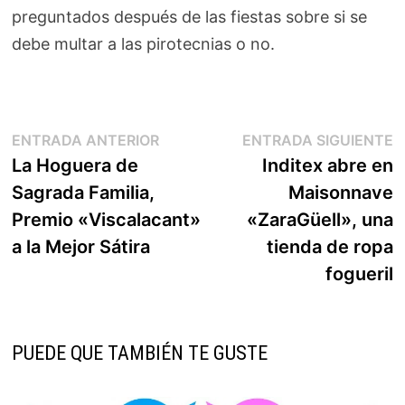
preguntados después de las fiestas sobre si se
debe multar a las pirotecnias o no.
Navegación
Entrada
E
ENTRADA ANTERIOR
ENTRADA SIGUIENTE
anterior:
s
La Hoguera de
Inditex abre en
de
Sagrada Familia,
Maisonnave
entradas
Premio «Viscalacant»
«ZaraGüell», una
a la Mejor Sátira
tienda de ropa
fogueril
PUEDE QUE TAMBIÉN TE GUSTE