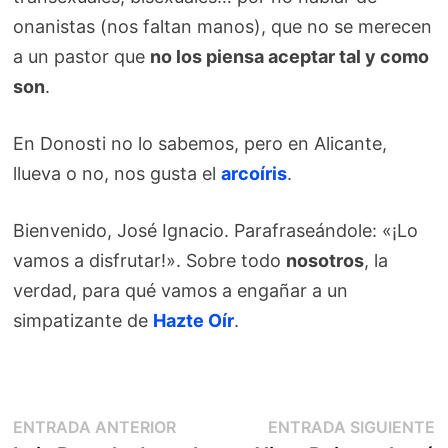
onanistas (nos faltan manos), que no se merecen
a un pastor que
no los piensa aceptar tal y como
son
.
En Donosti no lo sabemos, pero en Alicante,
llueva o no, nos gusta el
arcoíris
.
Bienvenido, José Ignacio. Parafraseándole: «¡Lo
vamos a disfrutar!». Sobre todo
nosotros
, la
verdad, para qué vamos a engañar a un
simpatizante de
Hazte Oír
.
Navegación
Entrada
E
ENTRADA ANTERIOR
ENTRADA SIGUIENTE