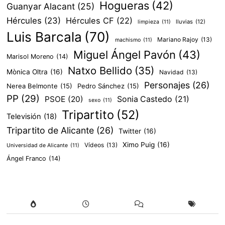
Hogueras
(42)
Guanyar Alacant
(25)
Hércules
(23)
Hércules CF
(22)
lluvias
(12)
limpieza
(11)
Luis Barcala
(70)
Mariano Rajoy
(13)
machismo
(11)
Miguel Ángel Pavón
(43)
Marisol Moreno
(14)
Natxo Bellido
(35)
Mònica Oltra
(16)
Navidad
(13)
Personajes
(26)
Nerea Belmonte
(15)
Pedro Sánchez
(15)
PP
(29)
PSOE
(20)
Sonia Castedo
(21)
sexo
(11)
Tripartito
(52)
Televisión
(18)
Tripartito de Alicante
(26)
Twitter
(16)
Ximo Puig
(16)
Vídeos
(13)
Universidad de Alicante
(11)
Ángel Franco
(14)