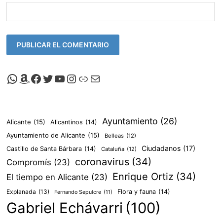
Canal de Whatsapp de Viscalacant
Comprar en Amazon
Facebook de Viscalacant
Twitter de Viscalacant
Canal de Youtube de Viscalacant
Instagram de Viscalacant
Viscalacant en Polkaverse
Correo electrónico
Ayuntamiento
(26)
Alicante
(15)
Alicantinos
(14)
Ayuntamiento de Alicante
(15)
Belleas
(12)
Ciudadanos
(17)
Castillo de Santa Bárbara
(14)
Cataluña
(12)
coronavirus
(34)
Compromís
(23)
Enrique Ortiz
(34)
El tiempo en Alicante
(23)
Explanada
(13)
Flora y fauna
(14)
Fernando Sepulcre
(11)
Gabriel Echávarri
(100)