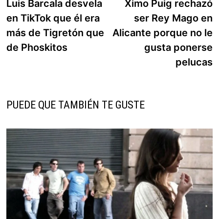
anterior:
s
Luis Barcala desvela
Ximo Puig rechazó
de
en TikTok que él era
ser Rey Mago en
entradas
más de Tigretón que
Alicante porque no le
de Phoskitos
gusta ponerse
pelucas
PUEDE QUE TAMBIÉN TE GUSTE