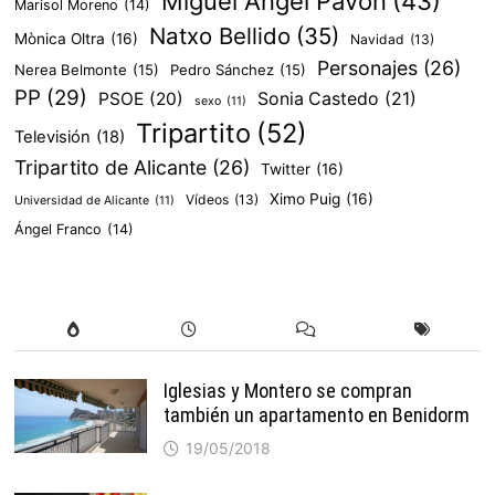
Miguel Ángel Pavón
(43)
Marisol Moreno
(14)
Natxo Bellido
(35)
Mònica Oltra
(16)
Navidad
(13)
Personajes
(26)
Nerea Belmonte
(15)
Pedro Sánchez
(15)
PP
(29)
PSOE
(20)
Sonia Castedo
(21)
sexo
(11)
Tripartito
(52)
Televisión
(18)
Tripartito de Alicante
(26)
Twitter
(16)
Ximo Puig
(16)
Vídeos
(13)
Universidad de Alicante
(11)
Ángel Franco
(14)
Iglesias y Montero se compran
también un apartamento en Benidorm
19/05/2018