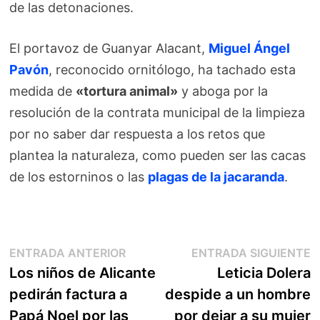
de las detonaciones.
El portavoz de Guanyar Alacant,
Miguel Ángel
Pavón
, reconocido ornitólogo, ha tachado esta
medida de
«tortura animal»
y aboga por la
resolución de la contrata municipal de la limpieza
por no saber dar respuesta a los retos que
plantea la naturaleza, como pueden ser las cacas
de los estorninos o las
plagas de la jacaranda
.
Navegación
Entrada
E
ENTRADA ANTERIOR
ENTRADA SIGUIENTE
anterior:
s
Los niños de Alicante
Leticia Dolera
de
pedirán factura a
despide a un hombre
entradas
Papá Noel por las
por dejar a su mujer