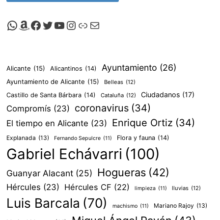
Canal de Whatsapp de Viscalacant
Comprar en Amazon
Facebook de Viscalacant
Twitter de Viscalacant
Canal de Youtube de Viscalacant
Instagram de Viscalacant
Viscalacant en Polkaverse
Correo electrónico
Ayuntamiento
(26)
Alicante
(15)
Alicantinos
(14)
Ayuntamiento de Alicante
(15)
Belleas
(12)
Ciudadanos
(17)
Castillo de Santa Bárbara
(14)
Cataluña
(12)
coronavirus
(34)
Compromís
(23)
Enrique Ortiz
(34)
El tiempo en Alicante
(23)
Explanada
(13)
Flora y fauna
(14)
Fernando Sepulcre
(11)
Gabriel Echávarri
(100)
Hogueras
(42)
Guanyar Alacant
(25)
Hércules
(23)
Hércules CF
(22)
lluvias
(12)
limpieza
(11)
Luis Barcala
(70)
Mariano Rajoy
(13)
machismo
(11)